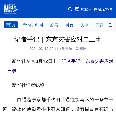
手机版
网站无障碍
PC版本
网站地图
首页
学习进行时
高层
时政
人事
国际
财
记者手记｜东京灾害应对二三事
学习进行时
高层
时政
人事
2024-03-12 22:11:45
来源：新华网
国际
财经
网评
港澳
新华社东京3月12日电
记者手记｜东京灾害应对
台湾
思客智库
全球连线
教育
二三事
科技
科创
量子
体育
文化
书画
健康
军事
新华社记者钱铮
访谈
视频
图片
政务
目白通是东京都千代田区通往练马区的一条主干
法律
中央文件
金融
汽车
道。路上的通勤者很少有人知道，沿着目白通在练马
食品
人居
信息化
数字经济