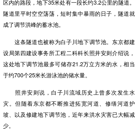
区内的路段，地下35米处有一段长约3.2公里的隧道。
学术中国
乡村振兴
银龄
溯源中国
隧道里平时空空荡荡，短时集中暴雨的日子，隧道就
成了调节洪峰的蓄水池。
城市
旅游
能源
会展
彩票
娱乐
时尚
悦读
这条隧道也被称为白子川地下调节池。东京都建
公益
一带一路
亚太网
上市公司
设局第四建设事务所工程二科科长照井安则介绍说，
这处地下调节池最多可储存21.2万立方米的水，相当
文化产业
于约700个25米长游泳池的储水量。
地方频道
照井安则说，白子川流域历史上曾多次发生水
北京
天津
河北
山西
灾。但随着东京都不断推进拓宽河道、修缮河道护
辽宁
吉林
上海
江苏
坡、以及修建地下调节池，近年来洪水灾害已大幅减
少。
浙江
安徽
福建
江西