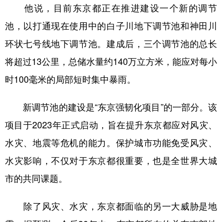
山东
河南
湖北
湖南
他说，目前东京都正在推进建设一个新的调节
广东
广西
海南
重庆
池，以打通现在使用中的白子川地下调节池和神田川
环状七号线地下调节池。建成后，三个调节池的总长
四川
贵州
云南
西藏
将超过13公里，总储水量约140万立方米，能应对每小
陕西
甘肃
青海
宁夏
时100毫米的局部短时集中暴雨。
新疆
内蒙古
黑龙江
新调节池的建设是“东京强韧化项目”的一部分。该
多语种频道
项目于2023年正式启动，旨在提升东京都应对风灾、
水灾、地震等危机的能力。保护城市功能免受风灾、
English
Español
Français
عربى
水灾影响，不仅对于东京都很重要，也是全世界大城
Русский язык
日本語
한국어
市的共同课题。
Deutsch
Português
除了风灾、水灾，东京都面临的另一大威胁是地