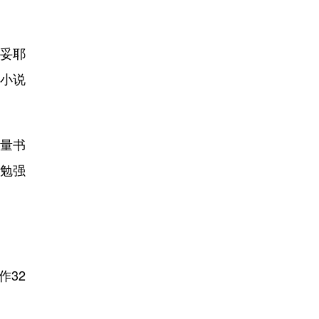
妥耶
在小说
量书
勉强
32