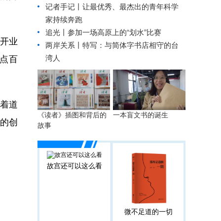
记者手记丨让最优秀、最杰出的青年科学
家持续奔跑
追光丨
参加一场高原上的“划水”比赛
开业
两岸关系丨
特写：与简体字书店相守的台
湾人
点百
着道
一本盲文书的诞生
《读者》插图和背后的
来的创
故事
故宫还可以这么看
微不足道的一切