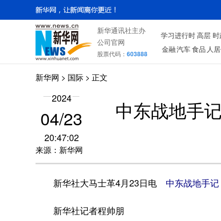
新华通讯社主办
学习进行时
高层
时
公司官网
金融
汽车
食品
人居
股票代码：
603888
新华网
>
国际
> 正文
2024
中东战地手
04/23
20:47:02
来源：新华网
新华社大马士革4月23日电
中东战地手记
新华社记者程帅朋