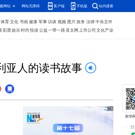
建网站
网站无障碍
客户端
手机版
站内搜索
体育
文化
书画
健康
军事
访谈
视频
图片
政务
法律
中央文件
展
彩票
娱乐
时尚
悦读
公益
一带一路
亚太网
上市公司
文化产业
利亚人的读书故事