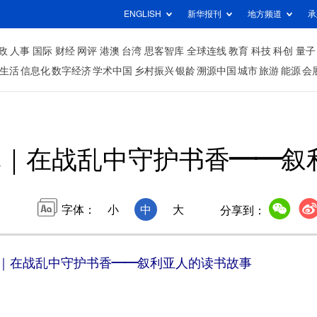
ENGLISH
新华报刊
地方频道
承
政
人事
国际
财经
网评
港澳
台湾
思客智库
全球连线
教育
科技
科创
量子
生活
信息化
数字经济
学术中国
乡村振兴
银龄
溯源中国
城市
旅游
能源
会
记｜在战乱中守护书香——叙
字体：
小
中
大
分享到：
｜在战乱中守护书香——叙利亚人的读书故事