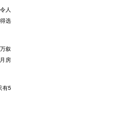
令人
只得选
1万叙
个月房
有5