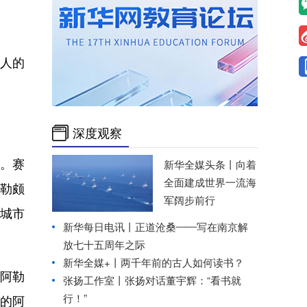
书人的
深度观察
。赛
新华全媒头条丨
向着
全面建成世界一流海
阿勒颇
军阔步前行
的城市
新华每日电讯丨
正道沧桑——写在南京解
放七十五周年之际
新华全媒+丨
两千年前的古人如何读书？
阿勒
张扬工作室丨
张扬对话董宇辉：“看书就
行！”
荣的阿