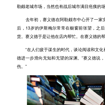
勒颇老城市场，当然也有战后城市满目疮痍的
去年初，赛义德在阿勒颇市中心开了一家实
后，13岁的伊斯梅尔常常在橱窗前张望，之
货。赛义德于是让他在店内帮忙。在赛义德的
“在人们疲于谋生的时代，谈论阅读和文化被
德进一步滑向无知和无望的深渊。”赛义德说
伤。”