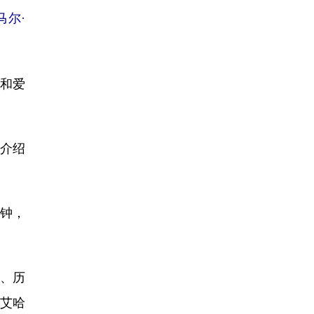
马尔·
和爱
介绍
钟，
、历
’艾哈