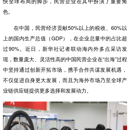
快全球布局的脚步，民营企业在其中扮演了重要角
色。
学术中国
乡村振兴
银龄
溯源中国
城市
旅游
能源
会展
在中国，民营经济贡献50%以上的税收、60%以
彩票
娱乐
时尚
悦读
上的国内生产总值（GDP），在企业总量中的占比超
公益
一带一路
亚太网
上市公司
过90%。近日，新华社记者联动海内外多点采访发
现，数量庞大、灵活性高的中国民营企业在“出海”过程
文化产业
中坚持通过创新开拓市场，携手合作共谋发展机遇，
不仅促进自身更大发展，而且为海外市场乃至全球产
地方频道
业链供应链提供更多选择和发展动力。
北京
天津
河北
山西
辽宁
吉林
上海
江苏
浙江
安徽
福建
江西