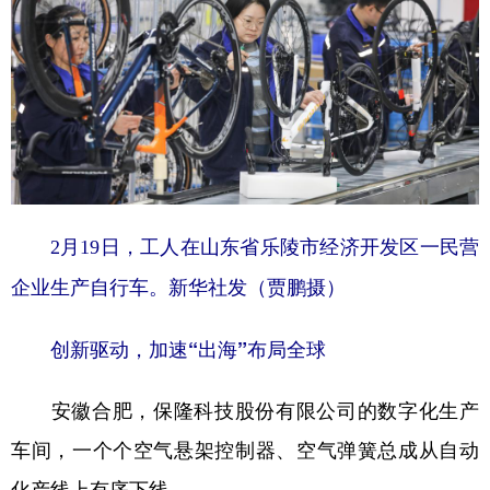
山东
河南
湖北
湖南
广东
广西
海南
重庆
四川
贵州
云南
西藏
陕西
甘肃
青海
宁夏
新疆
内蒙古
黑龙江
2月19日，工人在山东省乐陵市经济开发区一民营
多语种频道
企业生产自行车。新华社发（贾鹏摄）
English
Español
Français
عربى
创新驱动，加速“出海”布局全球
Русский язык
日本語
한국어
安徽合肥，保隆科技股份有限公司的数字化生产
Deutsch
Português
车间，一个个空气悬架控制器、空气弹簧总成从自动
化产线上有序下线。