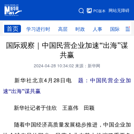
手机版
网站无障碍
PC版本
网站地图
首页
学习进行时
高层
时政
人事
国际
财
国际观察｜中国民营企业加速“出海”谋
学习进行时
高层
时政
人事
共赢
国际
财经
网评
港澳
2024-04-28 10:34:02
来源：新华网
台湾
思客智库
全球连线
教育
新华社北京4月28日电
题：中国民营企业加
科技
科创
量子
体育
速“出海”谋共赢
文化
书画
健康
军事
新华社记者于佳欣 王嘉伟 田颖
访谈
视频
图片
政务
法律
中央文件
金融
汽车
随着中国经济高质量发展稳步推进，中国企业加
食品
人居
信息化
数字经济