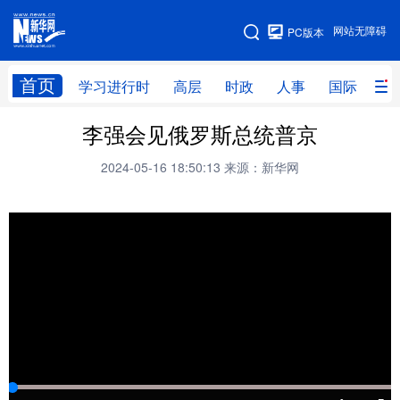
手机版
网站无障碍
PC版本
网站地图
首页
学习进行时
高层
时政
人事
国际
财
李强会见俄罗斯总统普京
学习进行时
高层
时政
人事
2024-05-16 18:50:13
来源：新华网
国际
财经
网评
港澳
台湾
思客智库
全球连线
教育
科技
科创
量子
体育
文化
书画
健康
军事
访谈
视频
图片
政务
法律
中央文件
金融
汽车
食品
人居
信息化
数字经济