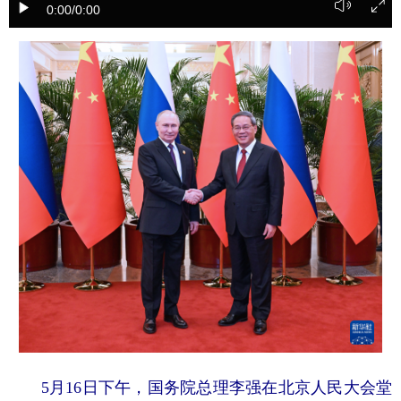
0:00
/0:00
学术中国
乡村振兴
银龄
溯源中国
城市
旅游
能源
会展
彩票
娱乐
时尚
悦读
公益
一带一路
亚太网
上市公司
文化产业
地方频道
北京
天津
河北
山西
辽宁
吉林
上海
江苏
浙江
安徽
福建
江西
5月16日下午，国务院总理李强在北京人民大会堂