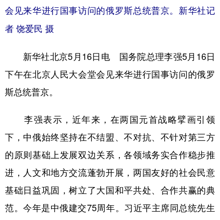
山东
河南
湖北
湖南
会见来华进行国事访问的俄罗斯总统普京。新华社记
广东
广西
海南
重庆
者 饶爱民 摄
四川
贵州
云南
西藏
新华社北京5月16日电 国务院总理李强5月16日
陕西
甘肃
青海
宁夏
下午在北京人民大会堂会见来华进行国事访问的俄罗
新疆
内蒙古
黑龙江
斯总统普京。
李强表示，近年来，在两国元首战略擘画引领
多语种频道
下，中俄始终坚持在不结盟、不对抗、不针对第三方
English
Español
Français
عربى
的原则基础上发展双边关系，各领域务实合作稳步推
Русский язык
日本語
한국어
进，人文和地方交流蓬勃开展，两国友好的社会民意
Deutsch
Português
基础日益巩固，树立了大国和平共处、合作共赢的典
范。今年是中俄建交75周年。习近平主席同总统先生