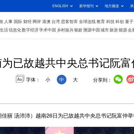
ENGLISH
新华报刊
地方频道
承
政
人事
国际
财经
网评
港澳
台湾
思客智库
全球连线
教育
科技
科创
量子
生活
信息化
数字经济
学术中国
乡村振兴
银龄
溯源中国
城市
旅游
能源
会
南为已故越共中央总书记阮富
字体：
小
中
大
分享到：
佳丽 汤沛沛）越南26日为已故越共中央总书记阮富仲