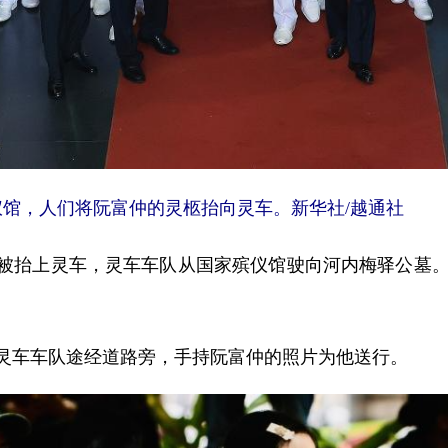
馆，人们将阮富仲的灵柩抬向灵车。新华社/越通社
抬上灵车，灵车车队从国家殡仪馆驶向河内梅驿公墓。1
车车队途经道路旁，手持阮富仲的照片为他送行。