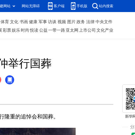
建网站
网站无障碍
客户端
手机版
站内搜索
体育
文化
书画
健康
军事
访谈
视频
图片
政务
法律
中央文件
展
彩票
娱乐
时尚
悦读
公益
一带一路
亚太网
上市公司
文化产业
仲举行国葬
举行隆重的追悼会和国葬。