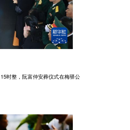
5时整，阮富仲安葬仪式在梅驿公