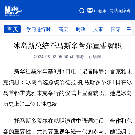
手机版
网站无障碍
PC版本
网站地图
首页
学习进行时
高层
时政
人事
国际
财
冰岛新总统托马斯多蒂尔宣誓就职
学习进行时
高层
时政
人事
2024-08-02 05:50:40
来源：新华网
国际
财经
网评
港澳
新华社赫尔辛基8月1日电（记者陈静）雷克雅未
台湾
思客智库
全球连线
教育
克消息：冰岛当选总统哈德拉·托马斯多蒂尔1日在冰
科技
科创
量子
体育
岛首都雷克雅未克举行的仪式上宣誓就职。她是冰岛
文化
书画
健康
军事
历史上第二位女性总统。
访谈
视频
图片
政务
托马斯多蒂尔在就职演讲中强调对话、合作和包
法律
中央文件
金融
汽车
容的重要性，尤其要重视年轻一代的参与。她强调，
食品
人居
信息化
数字经济