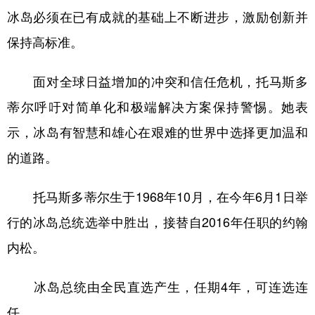
冰岛必须在已有成就的基础上不断进步，激励创新并
学术中国
乡村振兴
银龄
溯源中国
保持高标准。
城市
旅游
能源
会展
面对全球日益增加的冲突和信任危机，托马斯多
彩票
娱乐
时尚
悦读
蒂尔呼吁对简单化和极端解决方案保持警惕。她表
公益
一带一路
亚太网
上市公司
示，冰岛有智慧和雄心在艰难的世界中选择更加温和
文化产业
的道路。
托马斯多蒂尔生于1968年10月，在今年6月1日举
地方频道
行的冰岛总统选举中胜出，接替自2016年任职的约翰
北京
天津
河北
山西
内松。
辽宁
吉林
上海
江苏
冰岛总统由全民直选产生，任期4年，可连选连
浙江
安徽
福建
江西
任。