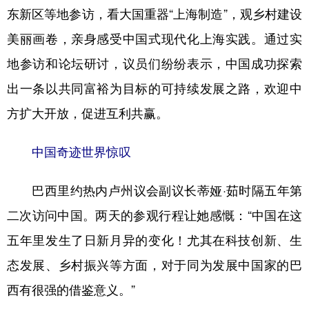
东新区等地参访，看大国重器“上海制造”，观乡村建设
学术中国
乡村振兴
银龄
溯源中国
美丽画卷，亲身感受中国式现代化上海实践。通过实
城市
旅游
能源
会展
地参访和论坛研讨，议员们纷纷表示，中国成功探索
彩票
娱乐
时尚
悦读
出一条以共同富裕为目标的可持续发展之路，欢迎中
方扩大开放，促进互利共赢。
公益
一带一路
亚太网
上市公司
文化产业
中国奇迹世界惊叹
巴西里约热内卢州议会副议长蒂娅·茹时隔五年第
地方频道
二次访问中国。两天的参观行程让她感慨：“中国在这
北京
天津
河北
山西
五年里发生了日新月异的变化！尤其在科技创新、生
辽宁
吉林
上海
江苏
态发展、乡村振兴等方面，对于同为发展中国家的巴
浙江
安徽
福建
江西
西有很强的借鉴意义。”