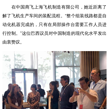
山东
河南
湖北
湖南
在中国商飞上海飞机制造有限公司，她近距离了
广东
广西
海南
重庆
解了飞机生产车间的装配流程。“整个组装线路都是自
四川
贵州
云南
西藏
动化机器完成的，只有在局部操作台需要工作人员进
陕西
甘肃
青海
宁夏
行控制。”这位巴西议员对中国制造的现代化水平发出
由衷赞叹。
新疆
内蒙古
黑龙江
多语种频道
English
Español
Français
عربى
Русский язык
日本語
한국어
Deutsch
Português