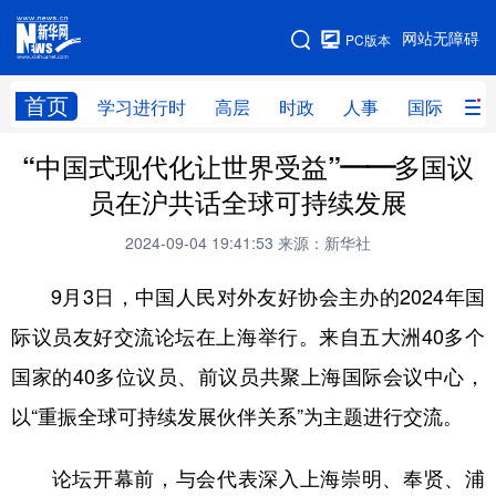
手机版
网站无障碍
PC版本
网站地图
首页
学习进行时
高层
时政
人事
国际
财
“中国式现代化让世界受益”——多国议
学习进行时
高层
时政
人事
员在沪共话全球可持续发展
国际
财经
网评
港澳
2024-09-04 19:41:53
来源：新华社
台湾
思客智库
全球连线
教育
9月3日，中国人民对外友好协会主办的2024年国
科技
科创
量子
体育
际议员友好交流论坛在上海举行。来自五大洲40多个
文化
书画
健康
军事
国家的40多位议员、前议员共聚上海国际会议中心，
访谈
视频
图片
政务
以“重振全球可持续发展伙伴关系”为主题进行交流。
法律
中央文件
金融
汽车
论坛开幕前，与会代表深入上海崇明、奉贤、浦
食品
人居
信息化
数字经济