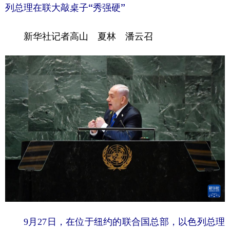
山东
河南
湖北
湖南
列总理在联大敲桌子“秀强硬”
广东
广西
海南
重庆
新华社记者高山 夏林 潘云召
四川
贵州
云南
西藏
陕西
甘肃
青海
宁夏
新疆
内蒙古
黑龙江
多语种频道
English
Español
Français
عربى
Русский язык
日本語
한국어
Deutsch
Português
9月27日，在位于纽约的联合国总部，以色列总理