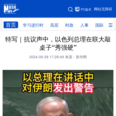
手机版
网站无障碍
PC版本
网站地图
首页
学习进行时
高层
时政
人事
国际
财
特写｜抗议声中，以色列总理在联大敲
学习进行时
高层
时政
人事
桌子“秀强硬”
国际
财经
网评
港澳
2024-09-28 17:28:49
来源：新华网
台湾
思客智库
全球连线
教育
科技
科创
量子
体育
文化
书画
健康
军事
访谈
视频
图片
政务
法律
中央文件
金融
汽车
食品
人居
信息化
数字经济