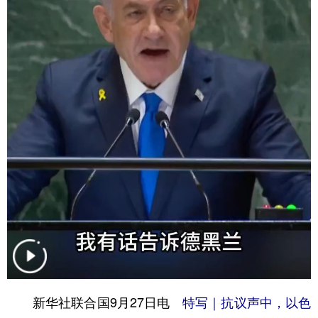
学术中国
乡村振兴
银龄
溯源中国
城市
旅游
能源
会展
彩票
娱乐
时尚
悦读
公益
一带一路
亚太网
上市公司
文化产业
地方频道
北京
天津
河北
山西
辽宁
吉林
上海
江苏
浙江
安徽
福建
江西
新华社联合国9月27日电
特写｜抗议声中，以色