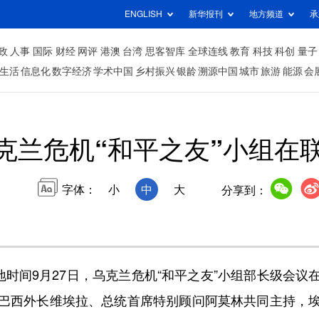
ENGLISH
新华报刊
地方频道
承
政
人事
国际
财经
网评
港澳
台湾
思客智库
全球连线
教育
科技
科创
量子
生活
信息化
数字经济
学术中国
乡村振兴
银龄
溯源中国
城市
旅游
能源
会
克兰危机“和平之友”小组在
字体：
小
中
大
分享到：
时间9月27日，乌克兰危机“和平之友”小组部长级会议
巴西外长维埃拉、总统首席特别顾问阿莫林共同主持，