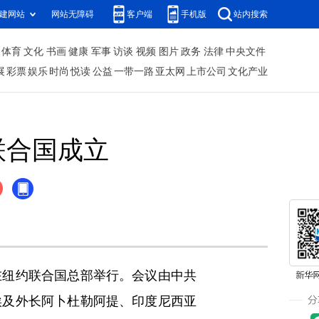
建网站
网站无障碍
客户端
手机版
站内搜索
体育
文化
书画
健康
军事
访谈
视频
图片
政务
法律
中央文件
展
彩票
娱乐
时尚
悦读
公益
一带一路
亚太网
上市公司
文化产业
联合国成立
在纽约联合国总部举行。会议由中共
埃及外长阿卜杜勒阿提、印度尼西亚