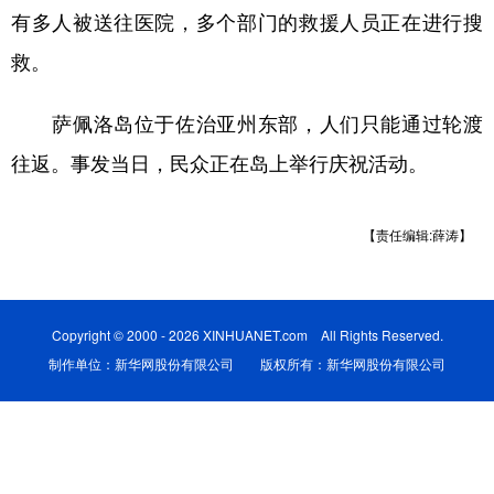
有多人被送往医院，多个部门的救援人员正在进行搜
学术中国
乡村振兴
银龄
溯源中国
救。
城市
旅游
能源
会展
萨佩洛岛位于佐治亚州东部，人们只能通过轮渡
彩票
娱乐
时尚
悦读
往返。事发当日，民众正在岛上举行庆祝活动。
公益
一带一路
亚太网
上市公司
文化产业
【责任编辑:薛涛】
地方频道
Copyright © 2000 - 2026 XINHUANET.com All Rights Reserved.
北京
天津
河北
山西
制作单位：新华网股份有限公司 版权所有：新华网股份有限公司
辽宁
吉林
上海
江苏
浙江
安徽
福建
江西