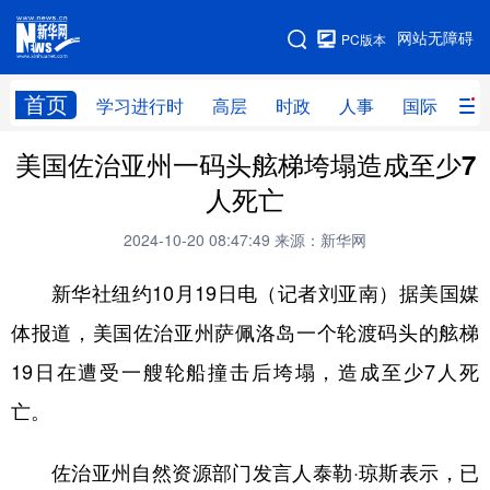
手机版
网站无障碍
PC版本
网站地图
首页
学习进行时
高层
时政
人事
国际
财
美国佐治亚州一码头舷梯垮塌造成至少7
学习进行时
高层
时政
人事
人死亡
国际
财经
网评
港澳
2024-10-20 08:47:49
来源：新华网
台湾
思客智库
全球连线
教育
新华社纽约10月19日电（记者刘亚南）据美国媒
科技
科创
量子
体育
体报道，美国佐治亚州萨佩洛岛一个轮渡码头的舷梯
文化
书画
健康
军事
19日在遭受一艘轮船撞击后垮塌，造成至少7人死
访谈
视频
图片
政务
亡。
法律
中央文件
金融
汽车
佐治亚州自然资源部门发言人泰勒·琼斯表示，已
食品
人居
信息化
数字经济