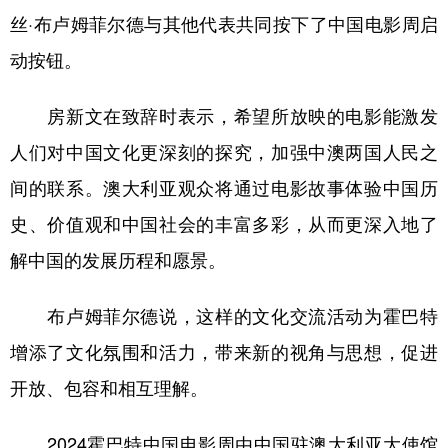
丝·布卢姆菲尔德与其他代表共同按下了中国电影周启
学术中国
乡村振兴
银龄
溯源中国
动按钮。
城市
旅游
能源
会展
房新文在致辞时表示，希望所放映的电影能激发
彩票
娱乐
时尚
悦读
人们对中国文化更深刻的探究，加强中澳两国人民之
公益
一带一路
亚太网
上市公司
间的联系。澳大利亚观众将通过电影故事体验中国历
文化产业
史、价值观和中国社会的丰富多彩，从而更深入地了
解中国的发展历程和愿景。
地方频道
布卢姆菲尔德说，这样的文化交流活动为霍巴特
北京
天津
河北
山西
增添了文化氛围和活力，带来新的视角与思想，促进
辽宁
吉林
上海
江苏
开放、包容和相互理解。
浙江
安徽
福建
江西
2024霍巴特中国电影周由中国驻澳大利亚大使馆