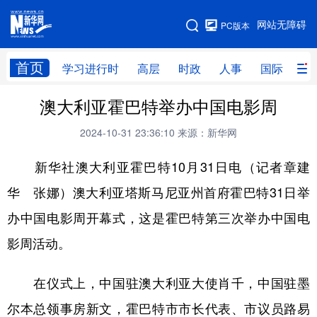
手机版
网站无障碍
PC版本
网站地图
首页
学习进行时
高层
时政
人事
国际
财
澳大利亚霍巴特举办中国电影周
学习进行时
高层
时政
人事
2024-10-31 23:36:10
来源：新华网
国际
财经
网评
港澳
新华社澳大利亚霍巴特10月31日电（记者章建
台湾
思客智库
全球连线
教育
华 张娜）澳大利亚塔斯马尼亚州首府霍巴特31日举
科技
科创
量子
体育
办中国电影周开幕式，这是霍巴特第三次举办中国电
文化
书画
健康
军事
影周活动。
访谈
视频
图片
政务
在仪式上，中国驻澳大利亚大使肖千，中国驻墨
法律
中央文件
金融
汽车
尔本总领事房新文，霍巴特市市长代表、市议员路易
食品
人居
信息化
数字经济