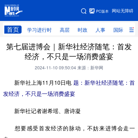
手机版
网站无障碍
PC版本
网站地图
首页
学习进行时
高层
时政
人事
国际
财
第七届进博会｜新华社经济随笔：首发
学习进行时
高层
时政
人事
经济，不只是一场消费盛宴
国际
财经
网评
港澳
2024-11-10 09:50:04
来源：新华网
台湾
思客智库
全球连线
教育
新华社上海11月10日电
题：新华社经济随笔：首
科技
科创
量子
体育
发经济，不只是一场消费盛宴
文化
书画
健康
军事
新华社记者谢希瑶、唐诗凝
访谈
视频
图片
政务
法律
中央文件
金融
汽车
想要感受首发经济的脉动，不妨来进博会走一
食品
人居
信息化
数字经济