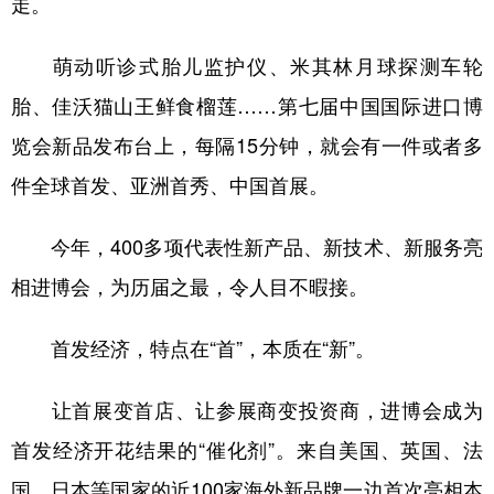
走。
学术中国
乡村振兴
银龄
溯源中国
萌动听诊式胎儿监护仪、米其林月球探测车轮
城市
旅游
能源
会展
胎、佳沃猫山王鲜食榴莲……第七届中国国际进口博
彩票
娱乐
时尚
悦读
览会新品发布台上，每隔15分钟，就会有一件或者多
公益
一带一路
亚太网
上市公司
件全球首发、亚洲首秀、中国首展。
文化产业
今年，400多项代表性新产品、新技术、新服务亮
相进博会，为历届之最，令人目不暇接。
地方频道
首发经济，特点在“首”，本质在“新”。
北京
天津
河北
山西
辽宁
吉林
上海
江苏
让首展变首店、让参展商变投资商，进博会成为
首发经济开花结果的“催化剂”。来自美国、英国、法
浙江
安徽
福建
江西
国、日本等国家的近100家海外新品牌一边首次亮相本