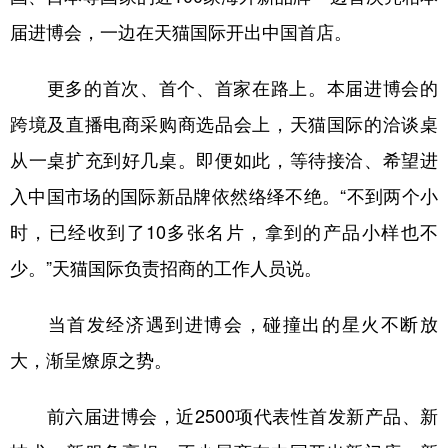
山东
河南
湖北
湖南
届进博会，一边在天猫国际开出中国首店。
广东
广西
海南
重庆
更多的首次、首个、首家在路上。本届进博会的
四川
贵州
云南
西藏
跨境及直播电商采购商选品会上，天猫国际的洽谈桌
陕西
甘肃
青海
宁夏
从一桌扩充到好几桌。即便如此，等待接洽、希望进
新疆
内蒙古
黑龙江
入中国市场的国际新品牌依然络绎不绝。“不到两个小
时，已经收到了10多张名片，拿到的产品小样也不
多语种频道
少。”天猫国际负责招商的工作人员说。
English
Español
Français
عربى
当首发经济遇到进博会，碰撞出的星火不断放
Русский язык
日本語
한국어
大，渐呈燎原之势。
Deutsch
Português
前六届进博会，近2500项代表性首发新产品、新