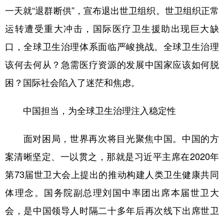
一天就“退群断供”，宣布退出世卫组织。世卫组织正常
学术中国
乡村振兴
银龄
溯源中国
运转遭受重大冲击，国际医疗卫生援助出现巨大缺
城市
旅游
能源
会展
口，全球卫生治理体系面临严峻挑战。全球卫生治理
彩票
娱乐
时尚
悦读
该何去何从？急需医疗资源的发展中国家应该如何脱
困？国际社会陷入了迷茫和焦虑。
公益
一带一路
亚太网
上市公司
文化产业
中国担当，为全球卫生治理注入稳定性
面对困局，世界再次将目光聚焦中国。中国的方
地方频道
案清晰坚定、一以贯之，那就是习近平主席在2020年
北京
天津
河北
山西
第73届世卫大会上提出的推动构建人类卫生健康共同
辽宁
吉林
上海
江苏
体理念。国务院副总理刘国中率团出席本届世卫大
浙江
安徽
福建
江西
会，是中国领导人时隔二十多年后再次线下出席世卫