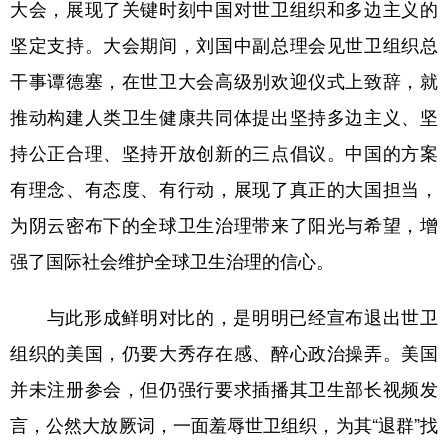
山东
河南
湖北
湖南
大会，展现了关键时刻中国对世卫组织和多边主义的
坚定支持。大会期间，刘国中副总理会见世卫组织总
广东
广西
海南
重庆
干事谭德塞，在世卫大会高级别欢迎仪式上致辞，就
四川
贵州
云南
西藏
推动构建人类卫生健康共同体提出坚持多边主义、坚
陕西
甘肃
青海
宁夏
持公正合理、坚持开放创新的三点倡议。中国的方案
新疆
内蒙古
黑龙江
有理念、有态度、有行动，展现了真正的大国担当，
为阴云密布下的全球卫生治理带来了阳光与希望，增
多语种频道
强了国际社会维护全球卫生治理的信心。
English
Español
Français
عربى
与此形成鲜明对比的，是明明已经宣布退出世卫
Русский язык
日本語
한국어
组织的美国，仍要大秀存在感、醉心政治操弄。美国
Deutsch
Português
并未注册参会，但仍强行要求插播其卫生部长视频发
言，公然大放厥词，一面羞辱世卫组织，为其“退群”找