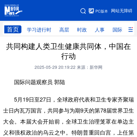
手机版
网站无障碍
PC版本
网站地图
首页
学习进行时
高层
时政
人事
国际
财
共同构建人类卫生健康共同体，中国在
学习进行时
高层
时政
人事
行动
国际
财经
网评
港澳
2025-05-29 20:19:22
来源：新华网
台湾
思客智库
全球连线
教育
国际问题观察员 郭陆
科技
科创
量子
体育
文化
书画
健康
军事
5月19日至27日，全球政府代表和卫生专家齐聚瑞
士日内瓦万国宫，共同参与为期9天的第78届世界卫生
访谈
视频
图片
政务
大会。本届大会开始前，全球卫生治理笼罩在单边主
法律
中央文件
金融
汽车
义和强权政治的乌云之中。特朗普重回白宫，上任第
食品
人居
信息化
数字经济