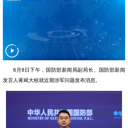
学术中国
乡村振兴
银龄
溯源中国
城市
旅游
能源
会展
彩票
娱乐
时尚
悦读
公益
一带一路
亚太网
上市公司
文化产业
6月9日下午，国防部新闻局副局长、国防部新闻
发言人蒋斌大校就近期涉军问题发布消息。
地方频道
北京
天津
河北
山西
辽宁
吉林
上海
江苏
浙江
安徽
福建
江西