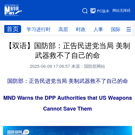
手机版
网站无障碍
PC版本
网站地图
首页
学习进行时
高层
时政
人事
国际
财
【双语】国防部：正告民进党当局 美制
学习进行时
高层
时政
人事
武器救不了自己的命
国际
财经
网评
港澳
2025-06-09 17:06:57
来源：国防部网站
台湾
思客智库
全球连线
教育
国防部：正告民进党当局 美制武器救不了自己的命
科技
科创
量子
体育
文化
书画
健康
军事
MND Warns the DPP Authorities that US Weapons
Cannot Save Them
访谈
视频
图片
政务
法律
中央文件
金融
汽车
食品
人居
信息化
数字经济