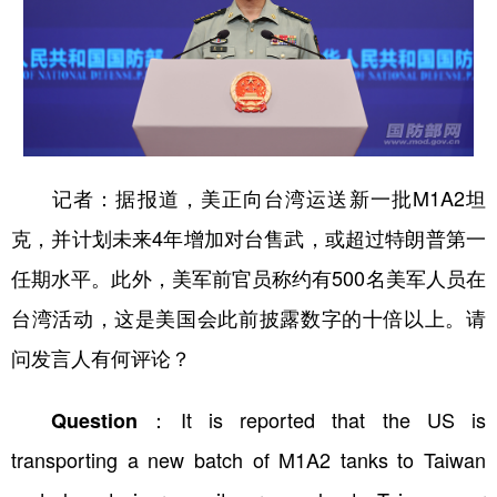
山东
河南
湖北
湖南
广东
广西
海南
重庆
四川
贵州
云南
西藏
陕西
甘肃
青海
宁夏
新疆
内蒙古
黑龙江
记者：
据报道，美正向台湾运送新一批M1A2坦
克，并计划未来4年增加对台售武，或超过特朗普第一
多语种频道
任期水平。此外，美军前官员称约有500名美军人员在
台湾活动，这是美国会此前披露数字的十倍以上。请
English
Español
Français
عربى
问发言人有何评论？
Русский язык
日本語
한국어
Deutsch
Português
Question：
It is reported that the US is
transporting a new batch of M1A2 tanks to Taiwan