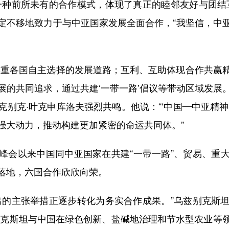
种前所未有的合作模式，体现了真正的睦邻友好与团结互
定不移地致力于与中亚国家发展全面合作，“我坚信，中
重各国自主选择的发展道路；互利、互助体现合作共赢精
的共同追求，通过共建‘一带一路’倡议等带动区域发展。
别克·叶克申库洛夫强烈共鸣。他说：“‘中国—中亚精
强大动力，推动构建更加紧密的命运共同体。”
会以来中国同中亚国家在共建“一带一路”、贸易、重大
落地，六国合作欣欣向荣。
的主张举措正逐步转化为务实合作成果。”乌兹别克斯坦
别克斯坦与中国在绿色创新、盐碱地治理和节水型农业等