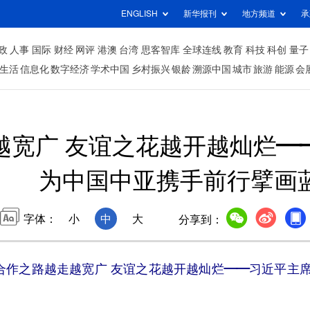
ENGLISH
新华报刊
地方频道
承
政
人事
国际
财经
网评
港澳
台湾
思客智库
全球连线
教育
科技
科创
量子
生活
信息化
数字经济
学术中国
乡村振兴
银龄
溯源中国
城市
旅游
能源
会
越宽广 友谊之花越开越灿烂—
为中国中亚携手前行擘画
字体：
小
中
大
分享到：
合作之路越走越宽广 友谊之花越开越灿烂——习近平主