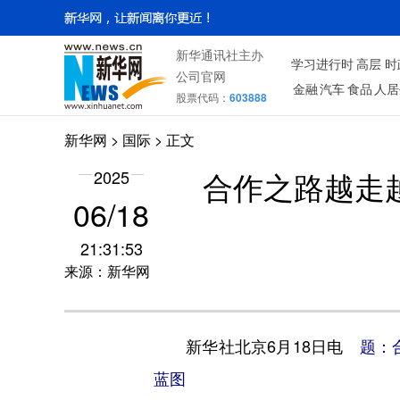
新华通讯社主办
学习进行时
高层
时
公司官网
金融
汽车
食品
人居
股票代码：
603888
新华网
>
国际
> 正文
2025
合作之路越走
06/18
21:31:53
来源：新华网
新华社北京6月18日电
题：
蓝图