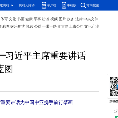
建网站
网站无障碍
客户端
手机版
站内搜索
体育
文化
书画
健康
军事
访谈
视频
图片
政务
法律
中央文件
展
彩票
娱乐
时尚
悦读
公益
一带一路
亚太网
上市公司
文化产业
—习近平主席重要讲话
蓝图
席重要讲话为中国中亚携手前行擘画