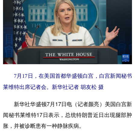
山东
河南
湖北
湖南
广东
广西
海南
重庆
四川
贵州
云南
西藏
陕西
甘肃
青海
宁夏
新疆
内蒙古
黑龙江
多语种频道
7月17日，在美国首都华盛顿白宫，白宫新闻秘书
莱维特出席记者会。新华社记者 胡友松 摄
English
Español
Français
عربى
Русский язык
日本語
한국어
新华社华盛顿7月17日电（记者颜亮）美国白宫新
Deutsch
Português
闻秘书莱维特17日表示，总统特朗普近日出现腿部肿
胀，并被诊断患有一种静脉疾病。