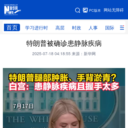
手机版
网站无障碍
PC版本
网站地图
首页
学习进行时
高层
时政
人事
国际
财
特朗普被确诊患静脉疾病
学习进行时
高层
时政
人事
2025-07-18 04:18:55
来源：新华网
国际
财经
网评
港澳
台湾
思客智库
全球连线
教育
科技
科创
量子
体育
文化
书画
健康
军事
访谈
视频
图片
政务
法律
中央文件
金融
汽车
食品
人居
信息化
数字经济