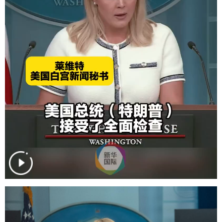
学术中国
乡村振兴
银龄
溯源中国
城市
旅游
能源
会展
彩票
娱乐
时尚
悦读
公益
一带一路
亚太网
上市公司
文化产业
地方频道
北京
天津
河北
山西
辽宁
吉林
上海
江苏
浙江
安徽
福建
江西