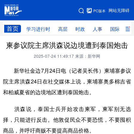
手机版
网站无障碍
PC版本
网站地图
首页
学习进行时
高层
时政
人事
国际
财
柬参议院主席洪森说边境遭到泰国炮击
学习进行时
高层
时政
人事
2025-07-24 11:49:17
来源：新华网
国际
财经
网评
港澳
新华社金边7月24日电（记者吴长伟）柬埔寨参议
台湾
思客智库
全球连线
教育
院主席洪森24日在社交媒体上说，柬埔寨奥多棉吉省
科技
科创
量子
体育
和柏威夏省的边境地区遭到泰国炮击。
文化
书画
健康
军事
访谈
视频
图片
政务
洪森说，泰国士兵开始攻击柬军，柬军别无选
择，只能进行反击。他敦促民众不要恐慌，不要囤积
法律
中央文件
金融
汽车
商品，并呼吁商贩不要提高商品价格。
食品
人居
信息化
数字经济