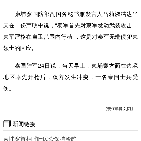
学术中国
乡村振兴
银龄
溯源中国
柬埔寨国防部副国务秘书兼发言人马莉淑洁达当
天在一份声明中说，“泰军首先对柬军发动武装攻击，
城市
旅游
能源
会展
柬军严格在自卫范围内行动”，这是对泰军无端侵犯柬
彩票
娱乐
时尚
悦读
领土的回应。
公益
一带一路
亚太网
上市公司
泰国陆军24日说，当天早上，柬埔寨方面在边境
文化产业
地区率先开枪后，双方发生冲突，一名泰国士兵受
伤。
地方频道
北京
天津
河北
山西
【责任编辑:刘阳】
辽宁
吉林
上海
江苏
新闻链接
浙江
安徽
福建
江西
柬埔寨首相呼吁民众保持冷静