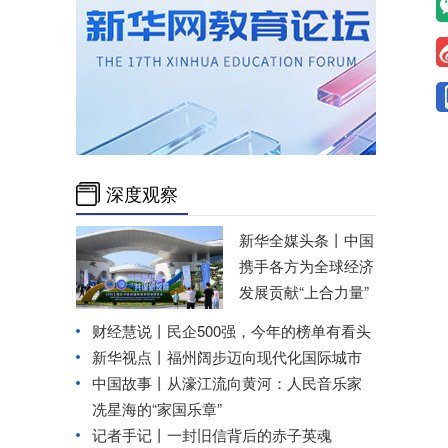
深度观察
新华全媒头条丨
中国
携手各方为全球经济
发展贡献“上合力量”
财经慧说丨民企500强，今年的榜单有看头
新华视点丨
福州阔步迈向现代化国际城市
中国故事丨从濠江流向黄河：人民音乐家
冼星海的“家国乐章”
记者手记丨一封旧信背后的赤子英魂