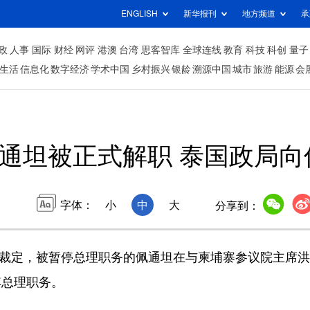
ENGLISH
新华报刊
地方频道
承
政
人事
国际
财经
网评
港澳
台湾
思客智库
全球连线
教育
科技
科创
量子
生活
信息化
数字经济
学术中国
乡村振兴
银龄
溯源中国
城市
旅游
能源
会
通坦被正式解职 泰国政局向
字体：
小
中
大
分享到：
日裁定，被暂停总理职务的佩通坦在与柬埔寨参议院主席
其总理职务。