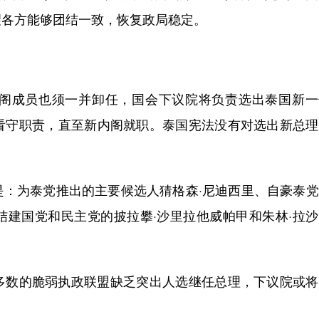
望各方能够团结一致，恢复政局稳定。
成员也须一并卸任，国会下议院将负责选出泰国新一
看守职责，直至新内阁就职。泰国宪法没有对选出新总理
为泰党推出的主要候选人猜格森·尼迪西里、自豪泰党
结建国党和民主党的披拉攀·沙里拉他威帕甲和朱林·拉
数的脆弱执政联盟缺乏突出人选继任总理，下议院或将