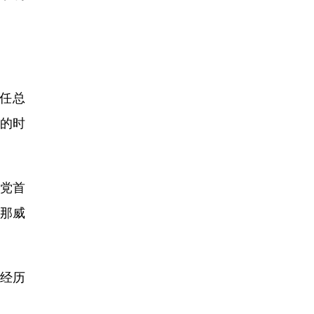
任总
的时
党首
沙那威
经历