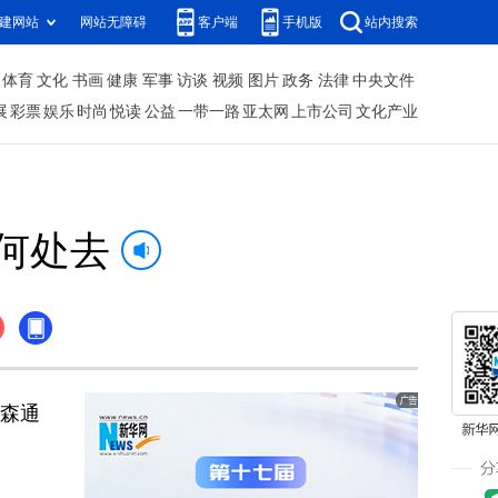
建网站
网站无障碍
客户端
手机版
站内搜索
体育
文化
书画
健康
军事
访谈
视频
图片
政务
法律
中央文件
展
彩票
娱乐
时尚
悦读
公益
一带一路
亚太网
上市公司
文化产业
何处去
洪森通