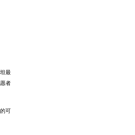
坦最
请愿者
的可