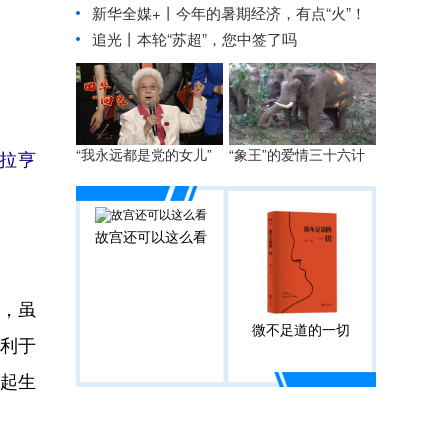
新华全媒+丨
今年的暑期经济，有点“火”！
追光丨
本轮“苏超”，您中签了吗
“我永远都是党的女儿”
“象王”的爱情三十六计
（拉亨
故宫还可以这么看
，虽
微不足道的一切
利于
日起生