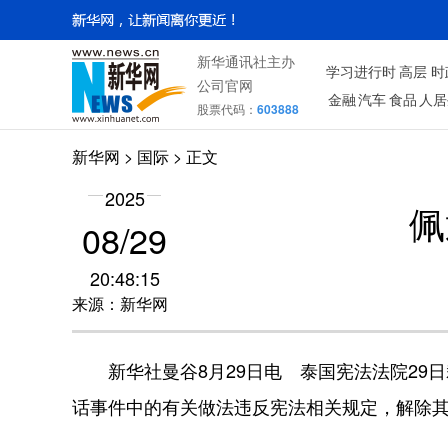
新华通讯社主办
学习进行时
高层
时
公司官网
金融
汽车
食品
人居
股票代码：
603888
新华网
>
国际
> 正文
2025
佩
08/29
20:48:15
来源：新华网
新华社曼谷8月29日电 泰国宪法法院29
话事件中的有关做法违反宪法相关规定，解除