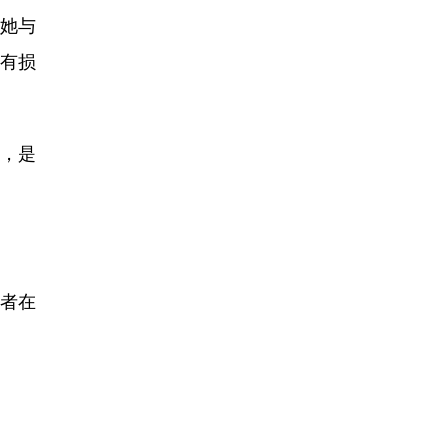
她与
指有损
，是
者在