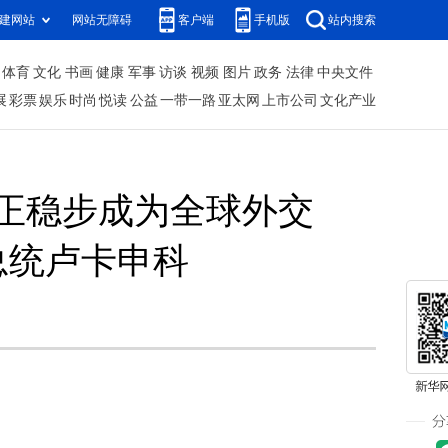
建网站
网站无障碍
客户端
手机版
站内搜索
体育
文化
书画
健康
军事
访谈
视频
图片
政务
法律
中央文件
展
彩票
娱乐
时尚
悦读
公益
一带一路
亚太网
上市公司
文化产业
正稳步成为全球外交
总统卢卡申科