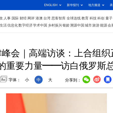
ENGLISH
新华报刊
地方频道
承
政
人事
国际
财经
网评
港澳
台湾
思客智库
全球连线
教育
科技
科创
量子
生活
信息化
数字经济
学术中国
乡村振兴
银龄
溯源中国
城市
旅游
能源
会
津峰会｜高端访谈：上合组织
的重要力量——访白俄罗斯
字体：
小
中
大
分享到：