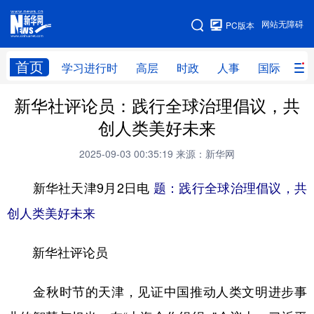
手机版
网站无障碍
PC版本
网站地图
首页
学习进行时
高层
时政
人事
国际
财
新华社评论员：践行全球治理倡议，共
学习进行时
高层
时政
人事
创人类美好未来
国际
财经
网评
港澳
2025-09-03 00:35:19
来源：新华网
台湾
思客智库
全球连线
教育
新华社天津9月2日电
题：践行全球治理倡议，共
科技
科创
量子
体育
创人类美好未来
文化
书画
健康
军事
新华社评论员
访谈
视频
图片
政务
法律
中央文件
金融
汽车
金秋时节的天津，见证中国推动人类文明进步事
食品
人居
信息化
数字经济