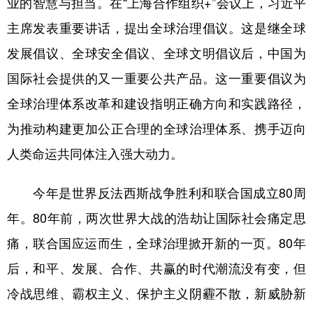
业的智慧与担当。在“上海合作组织+”会议上，习近平
主席发表重要讲话，提出全球治理倡议。这是继全球
学术中国
乡村振兴
银龄
溯源中国
发展倡议、全球安全倡议、全球文明倡议后，中国为
城市
旅游
能源
会展
国际社会提供的又一重要公共产品。这一重要倡议为
彩票
娱乐
时尚
悦读
全球治理体系改革和建设指明正确方向和实践路径，
公益
一带一路
亚太网
上市公司
为推动构建更加公正合理的全球治理体系、携手迈向
文化产业
人类命运共同体注入强大动力。
今年是世界反法西斯战争胜利和联合国成立80周
地方频道
年。80年前，两次世界大战的浩劫让国际社会痛定思
北京
天津
河北
山西
痛，联合国应运而生，全球治理掀开新的一页。80年
辽宁
吉林
上海
江苏
后，和平、发展、合作、共赢的时代潮流没有变，但
浙江
安徽
福建
江西
冷战思维、霸权主义、保护主义阴霾不散，新威胁新