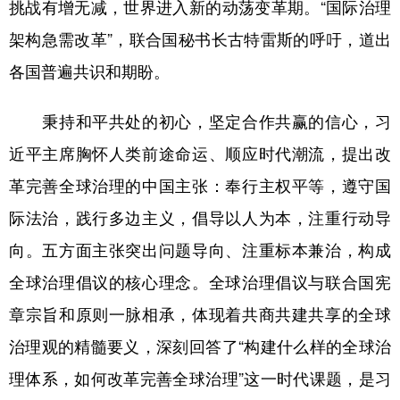
山东
河南
湖北
湖南
挑战有增无减，世界进入新的动荡变革期。“国际治理
架构急需改革”，联合国秘书长古特雷斯的呼吁，道出
广东
广西
海南
重庆
各国普遍共识和期盼。
四川
贵州
云南
西藏
陕西
甘肃
青海
宁夏
秉持和平共处的初心，坚定合作共赢的信心，习
近平主席胸怀人类前途命运、顺应时代潮流，提出改
新疆
内蒙古
黑龙江
革完善全球治理的中国主张：奉行主权平等，遵守国
际法治，践行多边主义，倡导以人为本，注重行动导
多语种频道
向。五方面主张突出问题导向、注重标本兼治，构成
English
Español
Français
عربى
全球治理倡议的核心理念。全球治理倡议与联合国宪
Русский язык
日本語
한국어
章宗旨和原则一脉相承，体现着共商共建共享的全球
Deutsch
Português
治理观的精髓要义，深刻回答了“构建什么样的全球治
理体系，如何改革完善全球治理”这一时代课题，是习