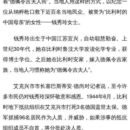
着“德佩令吉夫人街”。当地人用这样的方式，以纪念一
位从纳粹枪口救下近百名当地民众、被誉为“比利时的
学术中国
乡村振兴
银龄
溯源中国
中国母亲”的女性——钱秀玲女士。
城市
旅游
能源
会展
彩票
娱乐
时尚
悦读
钱秀玲出生于中国江苏宜兴，自幼聪慧勤奋。上
公益
一带一路
亚太网
上市公司
世纪30年代，她在比利时鲁汶大学攻读化学专业，获
得博士学位。之后她在比利时安家，嫁入德佩令吉家
文化产业
族，当地人习惯称她为“德佩令吉夫人”。
地方频道
艾克兴市市长塞巴斯蒂安·德尚对记者说，至今许
北京
天津
河北
山西
多市民仍对钱秀玲深怀敬意和感恩。1944年6月，比利
时地下抵抗组织在艾克兴市打死3名德国盖世太保。德
辽宁
吉林
上海
江苏
军抓捕96名居民作为人质，并威胁，如果涉事的抵抗
浙江
安徽
福建
江西
组织成员不自首，将分批处决人质。