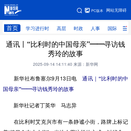
手机版
网站无障碍
PC版本
网站地图
首页
学习进行时
高层
时政
人事
国际
财
通讯丨“比利时的中国母亲”——寻访钱
学习进行时
高层
时政
人事
秀玲的故事
国际
财经
网评
港澳
2025-09-14 14:11:40
来源：新华网
台湾
思客智库
全球连线
教育
新华社布鲁塞尔9月13日电
通讯｜“比利时的中
科技
科创
量子
体育
国母亲”——寻访钱秀玲的故事
文化
书画
健康
军事
新华社记者丁英华 马志异
访谈
视频
图片
政务
法律
中央文件
金融
汽车
在比利时艾克兴市有一条静谧小街，路牌上标记
食品
人居
信息化
数字经济