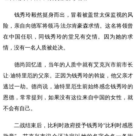
山东
河南
湖北
湖南
钱秀玲毅然挺身而出，冒着被盖世太保监视的风
广东
广西
海南
重庆
险，亲自向德军将领冯·法尔肯豪森求情。这名将领曾
四川
贵州
云南
西藏
在中国任职，同钱秀玲的堂兄有交情。因为她的求
陕西
甘肃
青海
宁夏
情，没有一名人质被处决。
新疆
内蒙古
黑龙江
德尚回忆道，当年的人质中就有艾克兴市前市长
多语种频道
让·迪特里厄的父亲。正因为钱秀玲的斡旋，他父亲才
逃过一劫。德尚说，迪特里厄生前始终感念钱秀玲的
English
Español
Français
عربى
恩德，常常提到，如果没有这位来自中国的女性，就
Русский язык
日本語
한국어
不会有自己。
Deutsch
Português
二战结束后，比利时政府授予钱秀玲“比利时感恩