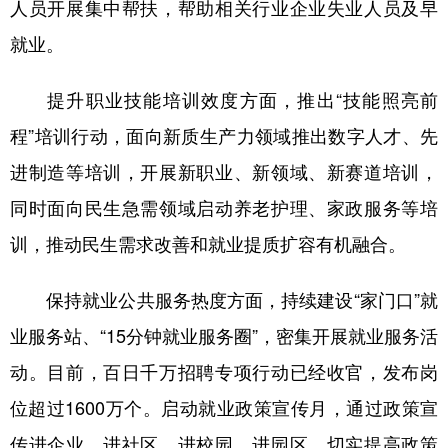
山东
河南
湖北
湖南
人员开展集中帮扶，帮助相关行业企业失业人员及早
就业。
广东
广西
海南
重庆
四川
贵州
云南
西藏
提升职业技能培训效度方面，推出“技能照亮前
陕西
甘肃
青海
宁夏
程”培训行动，面向新质生产力领域推出数字人才、先
进制造等培训，开展新职业、新领域、新赛道培训，
新疆
内蒙古
黑龙江
同时面向民生急需领域启动养老护理、家政服务等培
训，推动民生需求改善和就业提质扩容有机融合。
多语种频道
English
Español
Français
عربى
保持就业公共服务热度方面，持续建设“家门口”就
Русский язык
日本語
한국어
业服务站、“15分钟就业服务圈”，密集开展就业服务活
动。目前，百日千万招聘专项行动已经收官，发布岗
Deutsch
Português
位超过1600万个。启动就业政策宣传月，通过政策宣
传进企业、进社区、进校园、进园区，切实提高政策