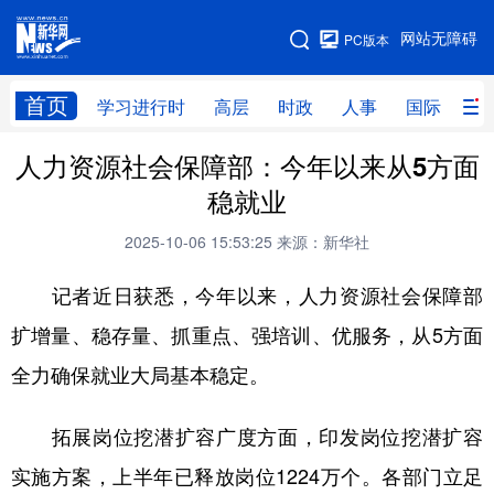
手机版
网站无障碍
PC版本
网站地图
首页
学习进行时
高层
时政
人事
国际
财
人力资源社会保障部：今年以来从5方面
学习进行时
高层
时政
人事
稳就业
国际
财经
网评
港澳
2025-10-06 15:53:25
来源：新华社
台湾
思客智库
全球连线
教育
记者近日获悉，今年以来，人力资源社会保障部
科技
科创
量子
体育
扩增量、稳存量、抓重点、强培训、优服务，从5方面
文化
书画
健康
军事
全力确保就业大局基本稳定。
访谈
视频
图片
政务
拓展岗位挖潜扩容广度方面，印发岗位挖潜扩容
法律
中央文件
金融
汽车
实施方案，上半年已释放岗位1224万个。各部门立足
食品
人居
信息化
数字经济