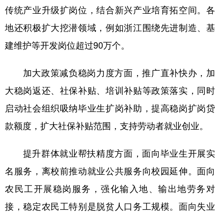
传统产业升级扩岗位，结合新兴产业培育拓空间。各
学术中国
乡村振兴
银龄
溯源中国
地还积极扩大挖潜领域，例如浙江围绕先进制造、基
城市
旅游
能源
会展
建维护等开发岗位超过90万个。
彩票
娱乐
时尚
悦读
加大政策减负稳岗力度方面，推广直补快办，加
公益
一带一路
亚太网
上市公司
大稳岗返还、社保补贴、培训补贴等政策落实，同时
文化产业
启动社会组织吸纳毕业生扩岗补助，提高稳岗扩岗贷
款额度，扩大社保补贴范围，支持劳动者就业创业。
地方频道
提升群体就业帮扶精度方面，面向毕业生开展实
北京
天津
河北
山西
名服务，离校前推动就业公共服务向校园延伸。面向
辽宁
吉林
上海
江苏
农民工开展稳岗服务，强化输入地、输出地劳务对
浙江
安徽
福建
江西
接，稳定农民工特别是脱贫人口务工规模。面向失业