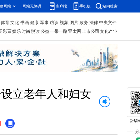
建网站
网站无障碍
客户端
手机版
站内搜索
体育
文化
书画
健康
军事
访谈
视频
图片
政务
法律
中央文件
展
彩票
娱乐
时尚
悦读
公益
一带一路
亚太网
上市公司
文化产业
会设立老年人和妇女