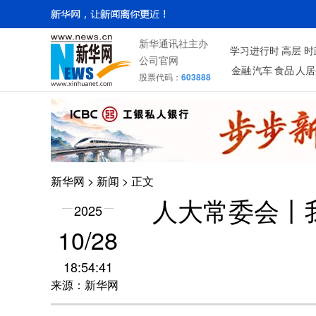
新华通讯社主办
学习进行时
高层
时
公司官网
金融
汽车
食品
人居
股票代码：
603888
新华网
>
新闻
> 正文
人大常委会丨
2025
10/28
18:54:41
来源：新华网