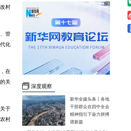
修改村
、管
代化
，在
童的关
深度观察
新华全媒头条丨
各地
干部群众在四中全会
关于
精神指引下奋力拼搏
农村
谱新篇