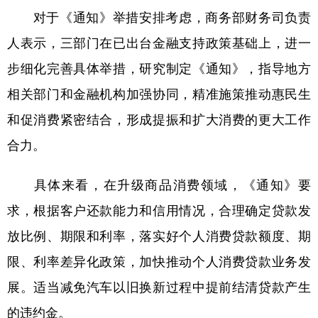
山东
河南
湖北
湖南
对于《通知》举措安排考虑，商务部财务司负责
广东
广西
海南
重庆
人表示，三部门在已出台金融支持政策基础上，进一
四川
贵州
云南
西藏
步细化完善具体举措，研究制定《通知》，指导地方
相关部门和金融机构加强协同，精准施策推动惠民生
陕西
甘肃
青海
宁夏
和促消费紧密结合，形成提振和扩大消费的更大工作
新疆
内蒙古
黑龙江
合力。
多语种频道
具体来看，在升级商品消费领域，《通知》要
English
Español
Français
عربى
求，根据客户还款能力和信用情况，合理确定贷款发
放比例、期限和利率，落实好个人消费贷款额度、期
Русский язык
日本語
한국어
限、利率差异化政策，加快推动个人消费贷款业务发
Deutsch
Português
展。适当减免汽车以旧换新过程中提前结清贷款产生
的违约金。