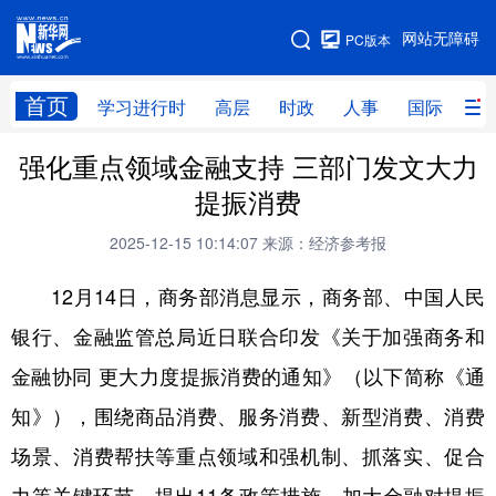
手机版
网站无障碍
PC版本
网站地图
首页
学习进行时
高层
时政
人事
国际
财
强化重点领域金融支持 三部门发文大力
学习进行时
高层
时政
人事
提振消费
国际
财经
网评
港澳
2025-12-15 10:14:07
来源：经济参考报
台湾
思客智库
全球连线
教育
12月14日，商务部消息显示，商务部、中国人民
科技
科创
量子
体育
银行、金融监管总局近日联合印发《关于加强商务和
文化
书画
健康
军事
金融协同 更大力度提振消费的通知》（以下简称《通
访谈
视频
图片
政务
知》），围绕商品消费、服务消费、新型消费、消费
法律
中央文件
金融
汽车
场景、消费帮扶等重点领域和强机制、抓落实、促合
食品
人居
信息化
数字经济