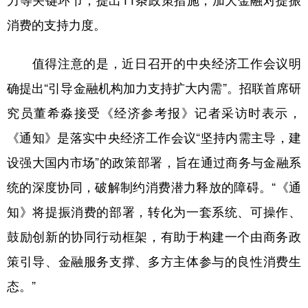
力等关键环节，提出11条政策措施，加大金融对提振
消费的支持力度。
学术中国
乡村振兴
银龄
溯源中国
城市
旅游
能源
会展
值得注意的是，近日召开的中央经济工作会议明
彩票
娱乐
时尚
悦读
确提出“引导金融机构加力支持扩大内需”。招联首席研
究员董希淼接受《经济参考报》记者采访时表示，
公益
一带一路
亚太网
上市公司
《通知》是落实中央经济工作会议“坚持内需主导，建
文化产业
设强大国内市场”的政策部署，旨在通过商务与金融系
统的深度协同，破解制约消费潜力释放的障碍。“《通
地方频道
知》将提振消费的部署，转化为一套系统、可操作、
北京
天津
河北
山西
鼓励创新的协同行动框架，有助于构建一个由商务政
辽宁
吉林
上海
江苏
策引导、金融服务支撑、多方主体参与的良性消费生
浙江
安徽
福建
江西
态。”