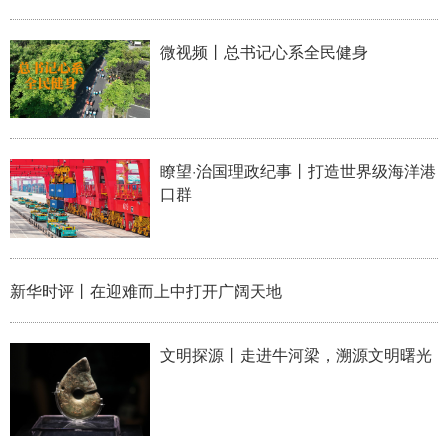
微视频丨总书记心系全民健身
瞭望·治国理政纪事丨打造世界级海洋港
口群
新华时评丨在迎难而上中打开广阔天地
文明探源丨走进牛河梁，溯源文明曙光