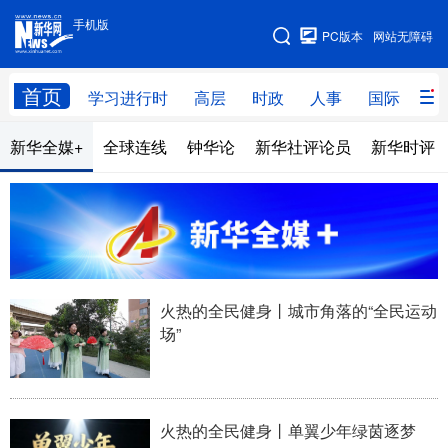
手机版
手机版
PC版本
网站无障碍
网站地图
首页
学习进行时
高层
时政
人事
国际
财
新华全媒+
全球连线
钟华论
新华社评论员
新华时评
学习进行时
高层
时政
人事
国际
财经
网评
港澳
台湾
思客智库
全球连线
教育
科技
科创
量子
体育
火热的全民健身丨城市角落的“全民运动
文化
书画
健康
军事
场”
访谈
视频
图片
政务
法律
中央文件
金融
汽车
火热的全民健身丨单翼少年绿茵逐梦
食品
人居
信息化
数字经济