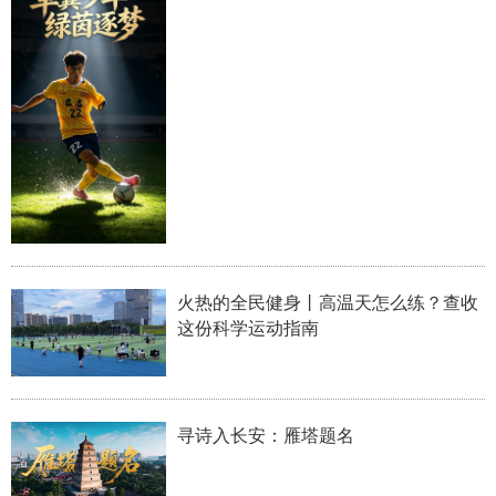
学术中国
乡村振兴
银龄
溯源中国
城市
旅游
能源
会展
彩票
娱乐
时尚
悦读
公益
一带一路
亚太网
上市公司
文化产业
火热的全民健身丨高温天怎么练？查收
地方频道
这份科学运动指南
北京
天津
河北
山西
辽宁
吉林
上海
江苏
寻诗入长安：雁塔题名
浙江
安徽
福建
江西