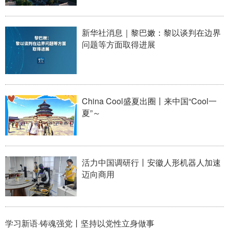
山东
河南
湖北
湖南
广东
广西
海南
重庆
新华社消息｜黎巴嫩：黎以谈判在边界
问题等方面取得进展
四川
贵州
云南
西藏
陕西
甘肃
青海
宁夏
新疆
内蒙古
黑龙江
China Cool盛夏出圈丨来中国“Cool一
夏”～
多语种频道
English
Español
Français
عربى
活力中国调研行丨安徽人形机器人加速
Русский язык
日本語
한국어
迈向商用
Deutsch
Português
学习新语·铸魂强党丨坚持以党性立身做事