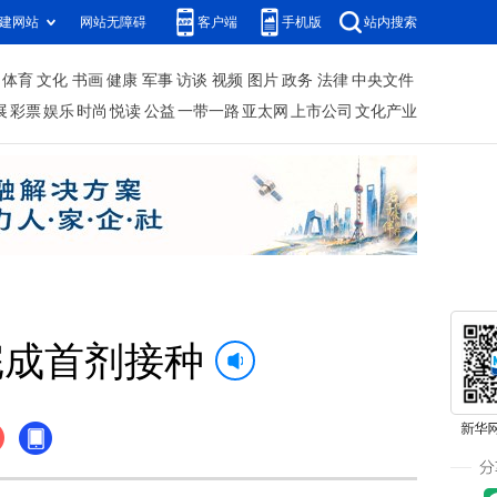
建网站
网站无障碍
客户端
手机版
站内搜索
体育
文化
书画
健康
军事
访谈
视频
图片
政务
法律
中央文件
展
彩票
娱乐
时尚
悦读
公益
一带一路
亚太网
上市公司
文化产业
完成首剂接种