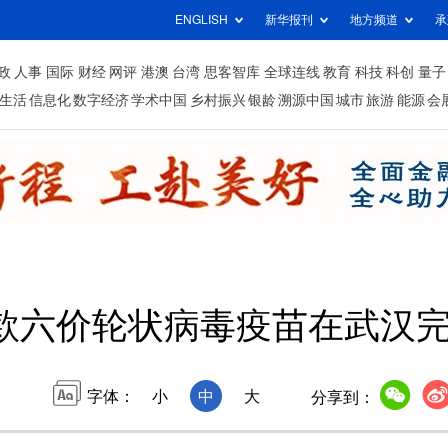
ENGLISH
新华报刊
地方频道
承
政
人事
国际
财经
网评
港澳
台湾
思客智库
全球连线
教育
科技
科创
量子
生活
信息化
数字经济
学术中国
乡村振兴
银龄
溯源中国
城市
旅游
能源
会
款六价轮状病毒疫苗在武汉
字体：
小
中
大
分享到：