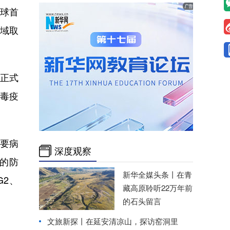
全球首
域取
月正式
病毒疫
要病
深度观察
染的防
新华全媒头条丨
在青
2、
藏高原聆听22万年前
的石头留言
文旅新探丨在延安清凉山，探访窑洞里