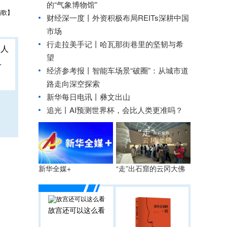
的“气象博物馆”
施歌】
财经深一度丨外资积极布局REITs深耕中国
市场
行走拉美手记丨哈瓦那街巷里的坚韧与希
望
人
经济参考报丨
智能车场景“破圈”：从城市道
路走向深空探索
新华每日电讯丨
彝文出山
追光丨
AI预测世界杯，会比人类更准吗？
“走”出石窟的云冈大佛
新华全媒+
故宫还可以这么看