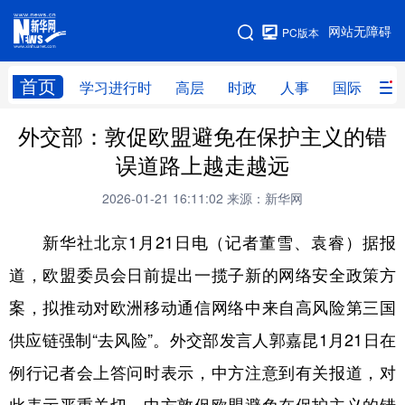
手机版
网站无障碍
PC版本
网站地图
首页
学习进行时
高层
时政
人事
国际
财
外交部：敦促欧盟避免在保护主义的错
学习进行时
高层
时政
人事
误道路上越走越远
国际
财经
网评
港澳
2026-01-21 16:11:02
来源：新华网
台湾
思客智库
全球连线
教育
新华社北京1月21日电（记者董雪、袁睿）据报
科技
科创
量子
体育
道，欧盟委员会日前提出一揽子新的网络安全政策方
文化
书画
健康
军事
案，拟推动对欧洲移动通信网络中来自高风险第三国
访谈
视频
图片
政务
供应链强制“去风险”。外交部发言人郭嘉昆1月21日在
法律
中央文件
金融
汽车
例行记者会上答问时表示，中方注意到有关报道，对
食品
人居
信息化
数字经济