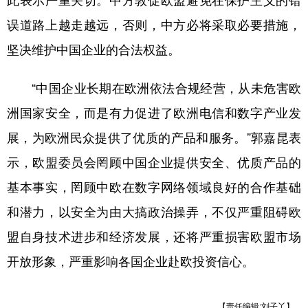
此表示严重关切。中方敦促欧盟避免在保护主义的错
误道路上越走越远，否则，中方必将采取必要措施，
学术中国
乡村振兴
银龄
溯源中国
坚决维护中国企业的合法权益。
城市
旅游
能源
会展
彩票
娱乐
时尚
悦读
“中国企业长期在欧洲依法合规经营，从未危害欧
洲国家安全，而是有力促进了欧洲电信和数字产业发
公益
一带一路
亚太网
上市公司
展，为欧洲民众提供了优质的产品和服务。”郭嘉昆表
文化产业
示，欧盟委员会罔顾中国企业提供安全、优质产品的
基本事实，罔顾中欧在数字网络领域良好的合作基础
地方频道
和潜力，以安全为由大搞政治操弄，不仅严重阻碍欧
北京
天津
河北
山西
盟自身技术进步和经济发展，还将严重损害欧盟市场
辽宁
吉林
上海
江苏
开放形象，严重影响各国企业赴欧投资信心。
浙江
安徽
福建
江西
【责任编辑:刘子丫】