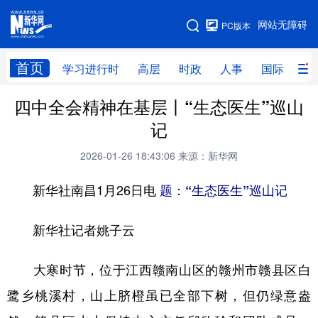
手机版
网站无障碍
PC版本
网站地图
首页
学习进行时
高层
时政
人事
国际
财
四中全会精神在基层丨“生态医生”巡山
学习进行时
高层
时政
人事
记
国际
财经
网评
港澳
2026-01-26 18:43:06
来源：新华网
台湾
思客智库
全球连线
教育
新华社南昌1月26日电
题：“生态医生”巡山记
科技
科创
量子
体育
文化
书画
健康
军事
新华社记者姚子云
访谈
视频
图片
政务
大寒时节，位于江西赣南山区的赣州市赣县区白
法律
中央文件
金融
汽车
鹭乡桃溪村，山上脐橙虽已全部下树，但仍绿意盎
食品
人居
信息化
数字经济