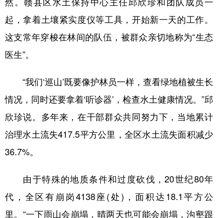
然。赣县区水土保持中心主任邱欣珍和团队成员一
起，拿着土壤紧实度仪等工具，开始新一天的工作。
学术中国
乡村振兴
银龄
溯源中国
这支常年穿梭在林间的队伍，被群众亲切地称为“生态
城市
旅游
能源
会展
医生”。
彩票
娱乐
时尚
悦读
公益
一带一路
亚太网
上市公司
“我们‘巡山’既要像护林员一样，查看绿地植被生长
情况，同时还要拿着‘听诊器’，检查水土健康情况。”邱
文化产业
欣珍说。多年来，在干部群众共同努力下，当地累计
治理水土流失417.5平方公里，全区水土流失面积减少
地方频道
36.7%。
北京
天津
河北
山西
由于特殊的地质条件和过度砍伐，20世纪80年
辽宁
吉林
上海
江苏
代，全区有崩岗4138座(处)，面积达18.1平方公
浙江
安徽
福建
江西
里。“一下雨山会崩塌，晴两天也可能会崩塌，沟壑跟