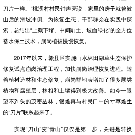
山东
河南
湖北
湖南
刀片一样。”桃溪村村民钟声亮说，家里的房子就曾被
广东
广西
海南
重庆
山后的滑坡冲倒。为恢复生态，干部群众在实践中探
四川
贵州
云南
西藏
索，总结出“上截下堵、中间削土、坡面绿化”的全方位
陕西
甘肃
青海
宁夏
蓄水保土技术，崩岗植被慢慢恢复。
新疆
内蒙古
黑龙江
2017年以来，赣县区实施山水林田湖草生态保护
修复试点崩岗治理工程，加快崩岗治理恢复进程。随
多语种频道
着植树造林和生态修复，崩岗群地表增加了很多蕨类
English
Español
Français
عربى
植物和腐殖层，林相和土壤得到极大改善。如今一眼
Русский язык
日本語
한국어
望不到头的茂密丛林，很难再与村民口中的寸草难生
的“刀片”联系起来了。
Deutsch
Português
实现“刀山”变“青山”仅仅是第一步，关键是转换