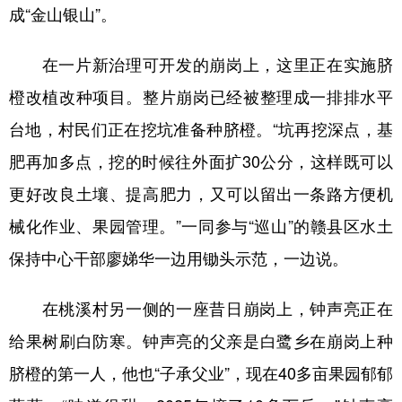
成“金山银山”。
在一片新治理可开发的崩岗上，这里正在实施脐
橙改植改种项目。整片崩岗已经被整理成一排排水平
台地，村民们正在挖坑准备种脐橙。“坑再挖深点，基
肥再加多点，挖的时候往外面扩30公分，这样既可以
更好改良土壤、提高肥力，又可以留出一条路方便机
械化作业、果园管理。”一同参与“巡山”的赣县区水土
保持中心干部廖娣华一边用锄头示范，一边说。
在桃溪村另一侧的一座昔日崩岗上，钟声亮正在
给果树刷白防寒。钟声亮的父亲是白鹭乡在崩岗上种
脐橙的第一人，他也“子承父业”，现在40多亩果园郁郁