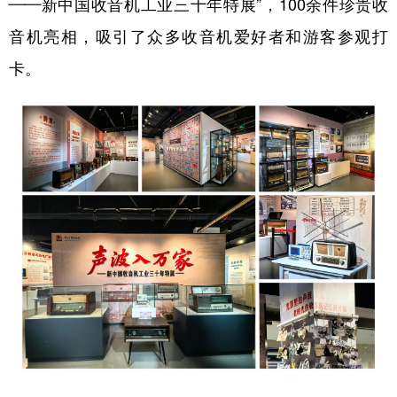
——新中国收音机工业三十年特展”，100余件珍贵收
山东
河南
湖北
湖南
音机亮相，吸引了众多收音机爱好者和游客参观打
广东
广西
海南
重庆
卡。
四川
贵州
云南
西藏
陕西
甘肃
青海
宁夏
新疆
内蒙古
黑龙江
多语种频道
English
Español
Français
عربى
Русский язык
日本語
한국어
Deutsch
Português