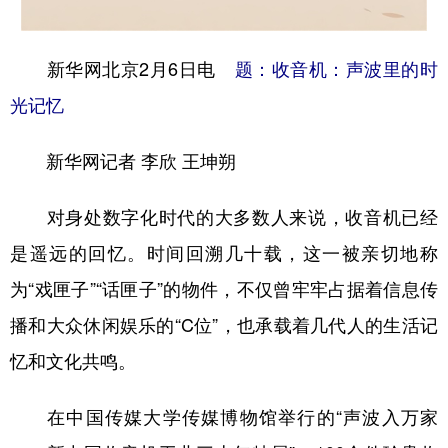
学术中国
乡村振兴
银龄
溯源中国
新华网北京2月6日电
题：收音机：声波里的时
城市
旅游
能源
会展
光记忆
彩票
娱乐
时尚
悦读
新华网记者 李欣 王坤朔
公益
一带一路
亚太网
上市公司
文化产业
对身处数字化时代的大多数人来说，收音机已经
是遥远的回忆。时间回溯几十载，这一被亲切地称
地方频道
为“戏匣子”“话匣子”的物件，不仅曾牢牢占据着信息传
播和大众休闲娱乐的“C位”，也承载着几代人的生活记
北京
天津
河北
山西
忆和文化共鸣。
辽宁
吉林
上海
江苏
浙江
安徽
福建
江西
在中国传媒大学传媒博物馆举行的“声波入万家