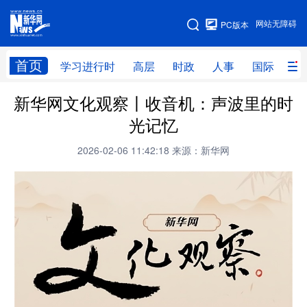
手机版
网站无障碍
PC版本
网站地图
首页
学习进行时
高层
时政
人事
国际
财
新华网文化观察丨收音机：声波里的时
学习进行时
高层
时政
人事
光记忆
国际
财经
网评
港澳
2026-02-06 11:42:18
来源：新华网
台湾
思客智库
全球连线
教育
科技
科创
量子
体育
文化
书画
健康
军事
访谈
视频
图片
政务
法律
中央文件
金融
汽车
食品
人居
信息化
数字经济