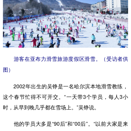
山东
河南
湖北
湖南
广东
广西
海南
重庆
四川
贵州
云南
西藏
陕西
甘肃
青海
宁夏
新疆
内蒙古
黑龙江
游客在亚布力滑雪旅游度假区滑雪。（受访者供
图）
多语种频道
English
Español
Français
عربى
2002年出生的吴铮是一名哈尔滨本地滑雪教练，
这个春节忙得不可开交。“一天带3个学员，每人3小
Русский язык
日本語
한국어
时，从早到晚几乎都在雪场上。”吴铮说。
Deutsch
Português
他的学员大多是“90后”和“00后”。“以前大家是来