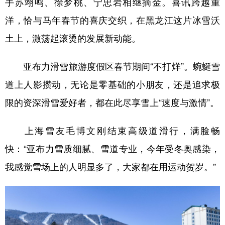
手苏翊鸣、徐梦桃、宁忠岩相继摘金。喜讯跨越重
洋，恰与马年春节的喜庆交织，在黑龙江这片冰雪沃
学术中国
乡村振兴
银龄
溯源中国
土上，激荡起滚烫的发展新动能。
城市
旅游
能源
会展
彩票
娱乐
时尚
悦读
亚布力滑雪旅游度假区春节期间“不打烊”。蜿蜒雪
公益
一带一路
亚太网
上市公司
道上人影攒动，无论是零基础的小朋友，还是追求极
限的资深滑雪爱好者，都在此尽享雪上“速度与激情”。
文化产业
上海雪友毛博文刚结束高级道滑行，满脸畅
地方频道
快：“亚布力雪质细腻、雪道专业，今年受冬奥感染，
北京
天津
河北
山西
我感觉雪场上的人明显多了，大家都在用运动贺岁。”
辽宁
吉林
上海
江苏
浙江
安徽
福建
江西