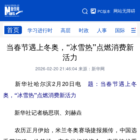
手机版
网站无障碍
PC版本
网站地图
首页
学习进行时
高层
时政
人事
国际
财
当春节遇上冬奥，“冰雪热”点燃消费新
学习进行时
高层
时政
人事
活力
国际
财经
网评
港澳
2026-02-20 21:46:04
来源：新华网
台湾
思客智库
全球连线
教育
新华社哈尔滨2月20日电
题：当春节遇上冬
科技
科创
量子
体育
奥，“冰雪热”点燃消费新活力
文化
书画
健康
军事
新华社记者杨思琪、刘赫垚
访谈
视频
图片
政务
法律
中央文件
金融
汽车
农历正月伊始，米兰冬奥赛场捷报频传，中国选
食品
人居
信息化
数字经济