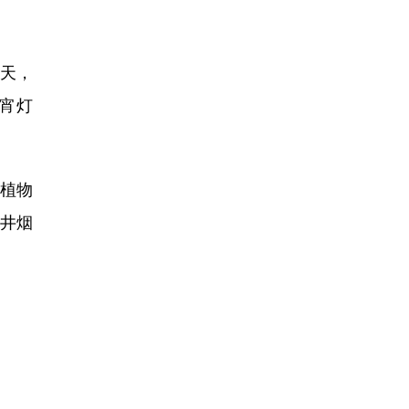
天，
宵灯
植物
井烟