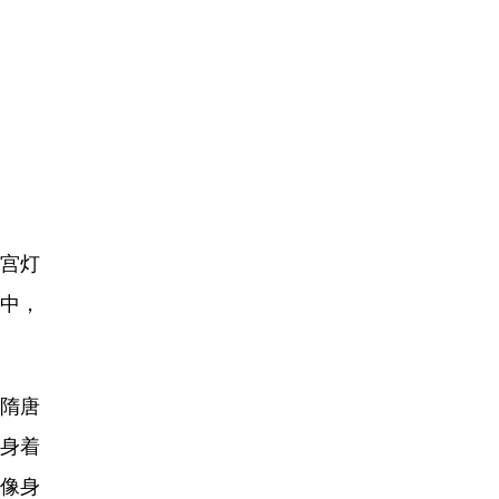
城宫灯
中，
隋唐
身着
好像身