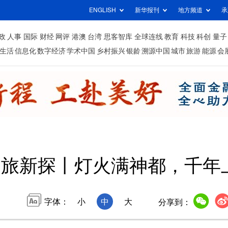
ENGLISH
新华报刊
地方频道
承
政
人事
国际
财经
网评
港澳
台湾
思客智库
全球连线
教育
科技
科创
量子
生活
信息化
数字经济
学术中国
乡村振兴
银龄
溯源中国
城市
旅游
能源
会
文旅新探丨灯火满神都，千年
字体：
小
中
大
分享到：