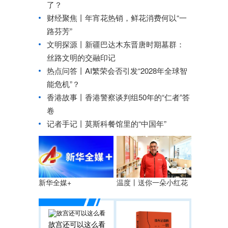
了？
财经聚焦丨年宵花热销，鲜花消费何以“一
路芬芳”
文明探源丨新疆巴达木东晋唐时期墓群：
丝路文明的交融印记
热点问答丨AI繁荣会否引发“2028年全球智
能危机”？
香港故事丨香港警察谈判组50年的“仁者”答
卷
记者手记丨莫斯科餐馆里的“中国年”
温度丨送你一朵小红花
新华全媒+
故宫还可以这么看