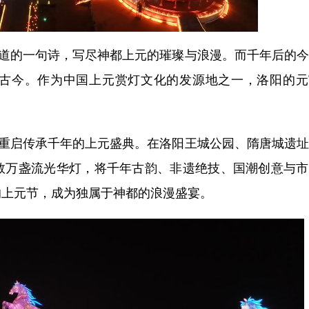
道的一句诗，写尽神都上元的璀璨与浪漫。而千年后的今
古今。作为中国上元赏灯文化的发源地之一，洛阳的元
重启传承千年的上元盛典。在洛阳王城公园、隋唐城遗址
数万盏流光华灯，将千年古韵、非遗绝技、国潮创意与市
的上元节，成为独属于神都的浪漫盛宴。