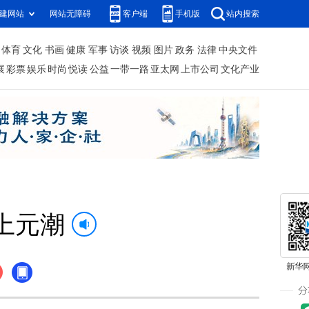
建网站
网站无障碍
客户端
手机版
站内搜索
体育
文化
书画
健康
军事
访谈
视频
图片
政务
法律
中央文件
展
彩票
娱乐
时尚
悦读
公益
一带一路
亚太网
上市公司
文化产业
上元潮