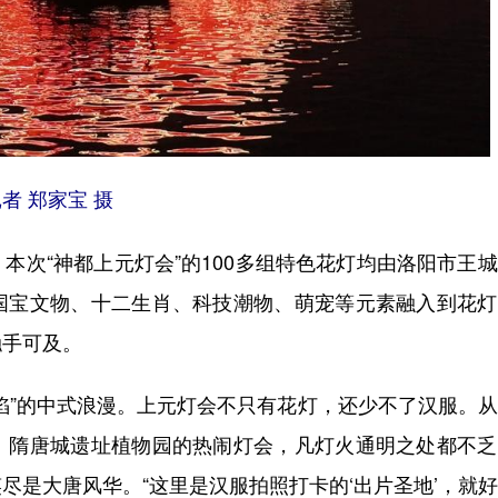
 郑家宝 摄
次“神都上元灯会”的100多组特色花灯均由洛阳市王
国宝文物、十二生肖、科技潮物、萌宠等元素融入到花灯
触手可及。
”的中式浪漫。上元灯会不只有花灯，还少不了汉服。从
、隋唐城遗址植物园的热闹灯会，凡灯火通明之处都不乏
尽是大唐风华。“这里是汉服拍照打卡的‘出片圣地’，就