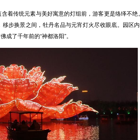
等蕴含着传统元素与美好寓意的灯组前，游客更是络绎不绝
相，移步换景之间，牡丹名品与元宵灯火尽收眼底。园区
佛成了千年前的“神都洛阳”。