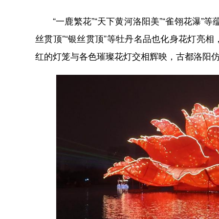
“一鹿繁花”“天下黄河洛阳美”“雀翎花瀑”
丝贯顶”“银丝贯顶”等牡丹名品也化身花灯亮
红的灯笼与各色璀璨花灯交相辉映，古都洛阳仿