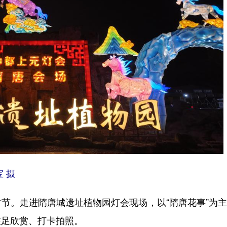
 摄
。走进隋唐城遗址植物园灯会现场，以“隋唐花事”为主
驻足欣赏、打卡拍照。