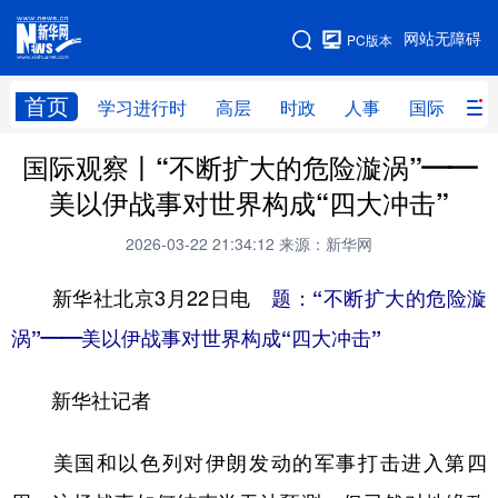
手机版
网站无障碍
PC版本
网站地图
首页
学习进行时
高层
时政
人事
国际
财
国际观察丨“不断扩大的危险漩涡”——
学习进行时
高层
时政
人事
美以伊战事对世界构成“四大冲击”
国际
财经
网评
港澳
2026-03-22 21:34:12
来源：新华网
台湾
思客智库
全球连线
教育
新华社北京3月22日电
题：“不断扩大的危险漩
科技
科创
量子
体育
涡”——美以伊战事对世界构成“四大冲击”
文化
书画
健康
军事
新华社记者
访谈
视频
图片
政务
法律
中央文件
金融
汽车
美国和以色列对伊朗发动的军事打击进入第四
食品
人居
信息化
数字经济