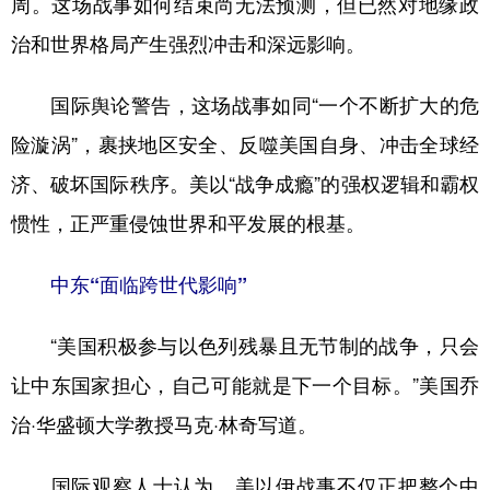
周。这场战事如何结束尚无法预测，但已然对地缘政
治和世界格局产生强烈冲击和深远影响。
学术中国
乡村振兴
银龄
溯源中国
城市
旅游
能源
会展
国际舆论警告，这场战事如同“一个不断扩大的危
彩票
娱乐
时尚
悦读
险漩涡”，裹挟地区安全、反噬美国自身、冲击全球经
公益
一带一路
亚太网
上市公司
济、破坏国际秩序。美以“战争成瘾”的强权逻辑和霸权
惯性，正严重侵蚀世界和平发展的根基。
文化产业
中东“面临跨世代影响”
地方频道
“美国积极参与以色列残暴且无节制的战争，只会
北京
天津
河北
山西
让中东国家担心，自己可能就是下一个目标。”美国乔
辽宁
吉林
上海
江苏
治·华盛顿大学教授马克·林奇写道。
浙江
安徽
福建
江西
国际观察人士认为，美以伊战事不仅正把整个中