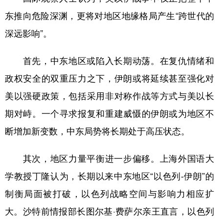
山东
河南
湖北
湖南
东推向危险深渊，更将对地区地缘格局产生“跨世代的
广东
广西
海南
重庆
深远影响”。
四川
贵州
云南
西藏
首先，中东地区或陷入长期动荡。在复仇情绪和
陕西
甘肃
青海
宁夏
政权安全的双重压力之下，伊朗或将延续甚至强化对
新疆
内蒙古
黑龙江
美以强硬政策，包括采用非对称作战等方式与美以长
期对峙。一个寻求报复和重建威慑的伊朗或为地区不
多语种频道
断增加新变数，中东局势将长期处于高压状态。
English
Español
Français
عربى
其次，地区力量平衡进一步偏移。上海外国语大
Русский язык
日本語
한국어
学教授丁隆认为，长期以来中东地区“以色列-伊朗”的
Deutsch
Português
制衡局面被打破，以色列战略空间与影响力相应扩
大。沙特前情报部长图尔基·费萨尔亲王直言，以色列