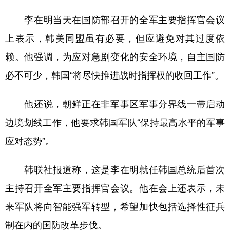
山东
河南
湖北
湖南
李在明当天在国防部召开的全军主要指挥官会议
广东
广西
海南
重庆
上表示，韩美同盟虽有必要，但应避免对其过度依
四川
贵州
云南
西藏
赖。他强调，为应对急剧变化的安全环境，自主国防
陕西
甘肃
青海
宁夏
必不可少，韩国“将尽快推进战时指挥权的收回工作”。
新疆
内蒙古
黑龙江
他还说，朝鲜正在非军事区军事分界线一带启动
边境划线工作，他要求韩国军队“保持最高水平的军事
多语种频道
应对态势”。
English
Español
Français
عربى
韩联社报道称，这是李在明就任韩国总统后首次
Русский язык
日本語
한국어
主持召开全军主要指挥官会议。他在会上还表示，未
Deutsch
Português
来军队将向智能强军转型，希望加快包括选择性征兵
制在内的国防改革步伐。