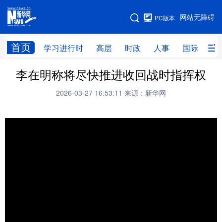
手机版
网站无障碍
PC版本
网站地图
首页
学习进行时
高层
时政
人事
国际
财
李在明称将尽快推进收回战时指挥权
学习进行时
高层
时政
人事
2026-03-27 16:53:11
来源：新华网
国际
财经
网评
港澳
台湾
思客智库
全球连线
教育
科技
科创
量子
体育
文化
书画
健康
军事
访谈
视频
图片
政务
法律
中央文件
金融
汽车
食品
人居
信息化
数字经济