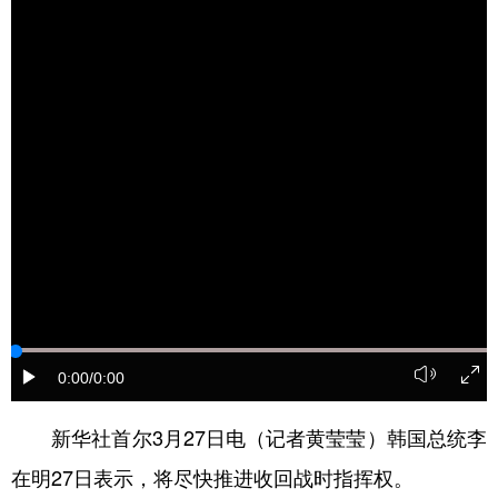
学术中国
乡村振兴
银龄
溯源中国
城市
旅游
能源
会展
彩票
娱乐
时尚
悦读
公益
一带一路
亚太网
上市公司
文化产业
地方频道
北京
天津
河北
山西
0:00
/0:00
辽宁
吉林
上海
江苏
新华社首尔3月27日电（记者黄莹莹）韩国总统李
浙江
安徽
福建
江西
在明27日表示，将尽快推进收回战时指挥权。