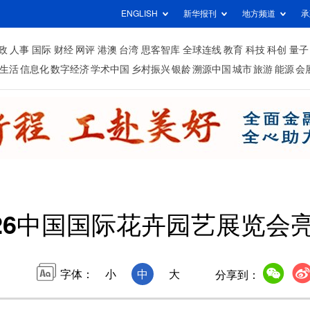
ENGLISH
新华报刊
地方频道
承
政
人事
国际
财经
网评
港澳
台湾
思客智库
全球连线
教育
科技
科创
量子
生活
信息化
数字经济
学术中国
乡村振兴
银龄
溯源中国
城市
旅游
能源
会
026中国国际花卉园艺展览会
字体：
小
中
大
分享到：