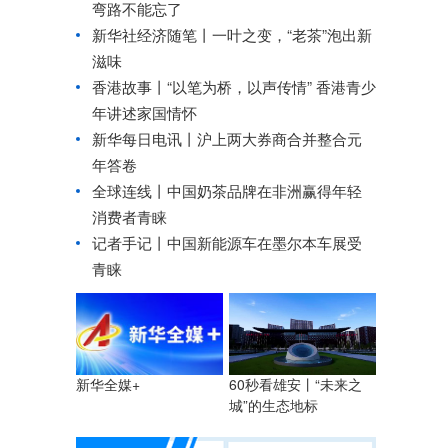
弯路不能忘了
新华社经济随笔丨
一叶之变，“老茶”泡出新
滋味
香港故事丨
“以笔为桥，以声传情” 香港青少
年讲述家国情怀
新华每日电讯丨
沪上两大券商合并整合元
年答卷
全球连线丨
中国奶茶品牌在非洲赢得年轻
消费者青睐
记者手记丨中国新能源车在墨尔本车展受
青睐
60秒看雄安丨“未来之
新华全媒+
城”的生态地标