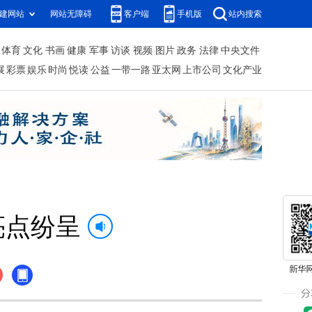
建网站
网站无障碍
客户端
手机版
站内搜索
体育
文化
书画
健康
军事
访谈
视频
图片
政务
法律
中央文件
展
彩票
娱乐
时尚
悦读
公益
一带一路
亚太网
上市公司
文化产业
亮点纷呈