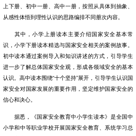
上下册、初中一册、高中一册，按照从具体到抽象、
学术中国
乡村振兴
银龄
溯源中国
从感性体悟到理性认识的思路编排不同册次内容。
城市
旅游
能源
会展
其中，小学上册读本主要介绍国家安全基本常
彩票
娱乐
时尚
悦读
识，小学下册读本精选与国家安全相关的案例故事。
公益
一带一路
亚太网
上市公司
初中读本通过案例导入和知识讲述的方式，引导学生
文化产业
进一步了解总体国家安全观，形成各领域安全的基本
认识。高中读本围绕“十个坚持”展开，引导学生认识国
地方频道
家安全对国家发展的重要作用，坚定维护国家安全的
信心和决心。
北京
天津
河北
山西
辽宁
吉林
上海
江苏
据悉，《国家安全教育中小学生读本》是全国中
浙江
安徽
福建
江西
小学和中等职业学校开展国家安全教育、系统学习总