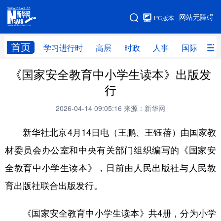
手机版
网站无障碍
PC版本
网站地图
首页
学习进行时
高层
时政
人事
国际
财
《国家安全教育中小学生读本》出版发
学习进行时
高层
时政
人事
行
国际
财经
网评
港澳
2026-04-14 09:05:16
来源：新华网
台湾
思客智库
全球连线
教育
新华社北京4月14日电（王鹏、王钰蓓）由国家教
科技
科创
量子
体育
材委员会办公室和中央有关部门组织编写的《国家安
文化
书画
健康
军事
全教育中小学生读本》，日前由人民出版社与人民教
访谈
视频
图片
政务
育出版社联合出版发行。
法律
中央文件
金融
汽车
《国家安全教育中小学生读本》共4册，分为小学
食品
人居
信息化
数字经济