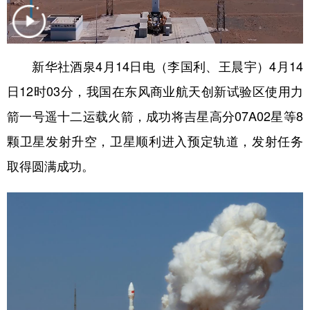
学术中国
乡村振兴
银龄
溯源中国
城市
旅游
能源
会展
新华社酒泉4月14日电（李国利、王晨宇）4月14
彩票
娱乐
时尚
悦读
日12时03分，我国在东风商业航天创新试验区使用力
公益
一带一路
亚太网
上市公司
箭一号遥十二运载火箭，成功将吉星高分07A02星等8
颗卫星发射升空，卫星顺利进入预定轨道，发射任务
文化产业
取得圆满成功。
地方频道
北京
天津
河北
山西
辽宁
吉林
上海
江苏
浙江
安徽
福建
江西