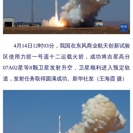
山东
河南
湖北
湖南
广东
广西
海南
重庆
四川
贵州
云南
西藏
陕西
甘肃
青海
宁夏
4月14日12时03分，我国在东风商业航天创新试验
新疆
内蒙古
黑龙江
区使用力箭一号遥十二运载火箭，成功将吉星高分
07A02星等8颗卫星发射升空，卫星顺利进入预定轨
多语种频道
道，发射任务取得圆满成功。新华社发（王海霞 摄）
English
Español
Français
عربى
Русский язык
日本語
한국어
Deutsch
Português