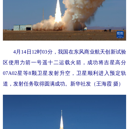
4月14日12时03分，我国在东风商业航天创新试验
区使用力箭一号遥十二运载火箭，成功将吉星高分
07A02星等8颗卫星发射升空，卫星顺利进入预定轨
道，发射任务取得圆满成功。新华社发（王海霞 摄）