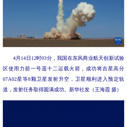
4月14日12时03分，我国在东风商业航天创新试验
区使用力箭一号遥十二运载火箭，成功将吉星高分
07A02星等8颗卫星发射升空，卫星顺利进入预定轨
道，发射任务取得圆满成功。新华社发（王海霞 摄）