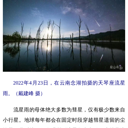
学术中国
乡村振兴
银龄
溯源中国
城市
旅游
能源
会展
彩票
娱乐
时尚
悦读
公益
一带一路
亚太网
上市公司
文化产业
地方频道
2022年4月23日，在云南念湖拍摄的天琴座流星
雨。（戴建峰 摄）
北京
天津
河北
山西
辽宁
吉林
上海
江苏
流星雨的母体绝大多数为彗星，仅有极少数来自
浙江
安徽
福建
江西
小行星。地球每年都会在固定时段穿越彗星遗留的尘