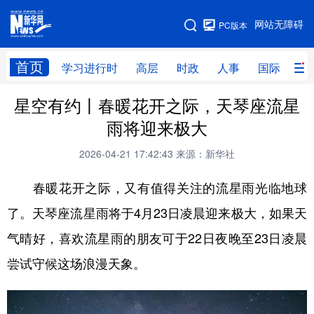
手机版
网站无障碍
PC版本
网站地图
首页
学习进行时
高层
时政
人事
国际
财
星空有约丨春暖花开之际，天琴座流星
学习进行时
高层
时政
人事
雨将迎来极大
国际
财经
网评
港澳
2026-04-21 17:42:43
来源：新华社
台湾
思客智库
全球连线
教育
春暖花开之际，又有值得关注的流星雨光临地球
科技
科创
量子
体育
了。天琴座流星雨将于4月23日凌晨迎来极大，如果天
文化
书画
健康
军事
气晴好，喜欢流星雨的朋友可于22日夜晚至23日凌晨
访谈
视频
图片
政务
尝试守候这场浪漫天象。
法律
中央文件
金融
汽车
食品
人居
信息化
数字经济