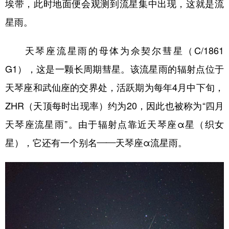
山东
河南
湖北
湖南
埃带，此时地面便会观测到流星集中出现，这就是流
星雨。
广东
广西
海南
重庆
四川
贵州
云南
西藏
天琴座流星雨的母体为佘契尔彗星（C/1861
陕西
甘肃
青海
宁夏
G1），这是一颗长周期彗星。该流星雨的辐射点位于
天琴座和武仙座的交界处，活跃期为每年4月中下旬，
新疆
内蒙古
黑龙江
ZHR（天顶每时出现率）约为20，因此也被称为“四月
天琴座流星雨”。由于辐射点靠近天琴座α星（织女
多语种频道
星），它还有一个别名——天琴座α流星雨。
English
Español
Français
عربى
Русский язык
日本語
한국어
Deutsch
Português