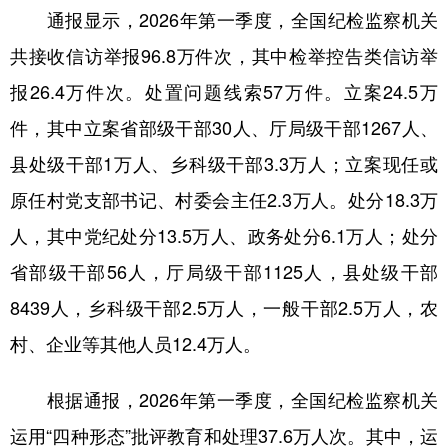
通报显示，2026年第一季度，全国纪检监察机关
学术中国
乡村振兴
银龄
溯源中国
共接收信访举报96.8万件次，其中检举控告类信访举
城市
旅游
能源
会展
报26.4万件次。处置问题线索57万件。立案24.5万
彩票
娱乐
时尚
悦读
件，其中立案省部级干部30人、厅局级干部1267人、
县处级干部1万人、乡科级干部3.3万人；立案现任或
公益
一带一路
亚太网
上市公司
原任村党支部书记、村委会主任2.3万人。处分18.3万
文化产业
人，其中党纪处分13.5万人、政务处分6.1万人；处分
省部级干部56人，厅局级干部1125人，县处级干部
地方频道
8439人，乡科级干部2.5万人，一般干部2.5万人，农
北京
天津
河北
山西
村、企业等其他人员12.4万人。
辽宁
吉林
上海
江苏
根据通报，2026年第一季度，全国纪检监察机关
浙江
安徽
福建
江西
运用“四种形态”批评教育和处理37.6万人次。其中，运