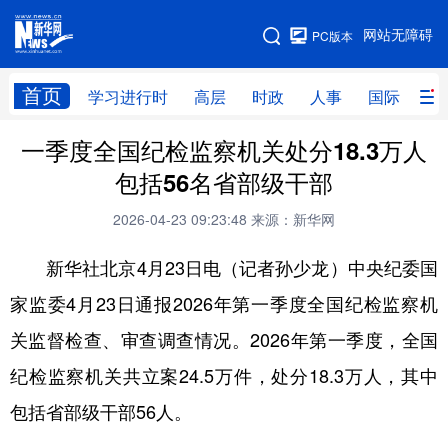
手机版
网站无障碍
PC版本
网站地图
首页
学习进行时
高层
时政
人事
国际
财
一季度全国纪检监察机关处分18.3万人
学习进行时
高层
时政
人事
包括56名省部级干部
国际
财经
网评
港澳
2026-04-23 09:23:48
来源：新华网
台湾
思客智库
全球连线
教育
新华社北京4月23日电（记者孙少龙）中央纪委国
科技
科创
量子
体育
家监委4月23日通报2026年第一季度全国纪检监察机
文化
书画
健康
军事
关监督检查、审查调查情况。2026年第一季度，全国
访谈
视频
图片
政务
纪检监察机关共立案24.5万件，处分18.3万人，其中
法律
中央文件
金融
汽车
包括省部级干部56人。
食品
人居
信息化
数字经济