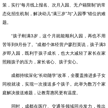
策，实行“每月线上报名、次月入园、无户籍限制”的常
学术中国
乡村振兴
银龄
溯源中国
态化招生机制，解决幼儿“满三岁”与“入园季”错位的难
城市
旅游
能源
会展
题。
彩票
娱乐
时尚
悦读
“孩子刚满3岁，这个月就能顺利入园，再也不用
公益
一带一路
亚太网
上市公司
苦等到9月份了。”成都个体经营户廖烈英说，孩子满3
文化产业
岁即入园，既利于孩子成长，也大大减轻了家长在家
照顾孩子的压力，家长省心、孩子安心。
地方频道
成都持续深化“长幼随学”改革，全覆盖推进多子女
北京
天津
河北
山西
同校就读，实现一次接送多个孩子。此举为数万个家
辽宁
吉林
上海
江苏
庭解决接送难题，让教育惠民更有温度。
浙江
安徽
福建
江西
同时，成都在医疗、交通等领域同步发力，推出