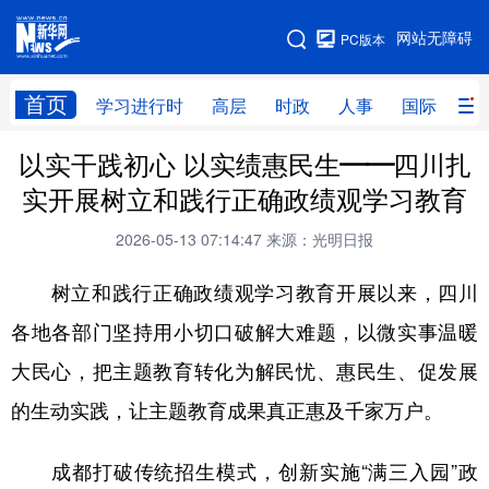
手机版
网站无障碍
PC版本
网站地图
首页
学习进行时
高层
时政
人事
国际
财
以实干践初心 以实绩惠民生——四川扎
学习进行时
高层
时政
人事
实开展树立和践行正确政绩观学习教育
国际
财经
网评
港澳
2026-05-13 07:14:47
来源：光明日报
台湾
思客智库
全球连线
教育
树立和践行正确政绩观学习教育开展以来，四川
科技
科创
量子
体育
各地各部门坚持用小切口破解大难题，以微实事温暖
文化
书画
健康
军事
大民心，把主题教育转化为解民忧、惠民生、促发展
访谈
视频
图片
政务
的生动实践，让主题教育成果真正惠及千家万户。
法律
中央文件
金融
汽车
成都打破传统招生模式，创新实施“满三入园”政
食品
人居
信息化
数字经济