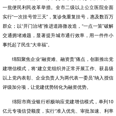
山东
河南
湖北
湖南
一批便民利民改革举措。全市二级以上公立医院全面
广东
广西
海南
重庆
实行“一次挂号管三天”，复诊免重复挂号，惠及数百万
四川
贵州
云南
西藏
群众；以“开门治堵”推进道路微改造，“一点一策”破解
陕西
甘肃
青海
宁夏
交通拥堵难题，显著提升城市通行效率，用一件件小
事托起了民生“大幸福”。
新疆
内蒙古
黑龙江
绵阳聚焦企业“融资难、融资贵”痛点，创新推出党
多语种频道
建增信模式，将“建立党组织并正常开展工作、获县级
English
Español
Français
عربى
以上党内表彰、企业负责人为两代表一委员”纳入授信
Русский язык
日本語
한국어
评级加分项，让党建优势转化为融资优势。
Deutsch
Português
绵阳市商业银行积极响应党建增信模式，单列10
亿元专项信贷额度，实行“准入优先、审批加速、利率