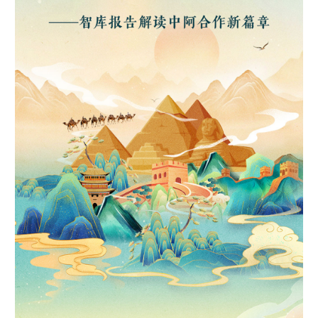
学术中国
乡村振兴
银龄
溯源中国
城市
旅游
能源
会展
彩票
娱乐
时尚
悦读
公益
一带一路
亚太网
上市公司
文化产业
地方频道
北京
天津
河北
山西
辽宁
吉林
上海
江苏
浙江
安徽
福建
江西