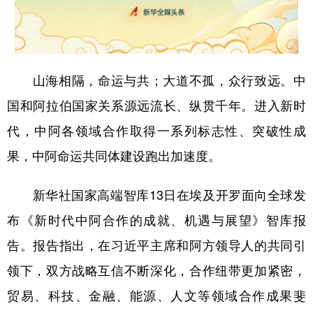
山东
河南
湖北
湖南
广东
广西
海南
重庆
四川
贵州
云南
西藏
山海相隔，命运与共；大道不孤，众行致远。中
陕西
甘肃
青海
宁夏
国和阿拉伯国家关系源远流长、纵贯千年。进入新时
新疆
内蒙古
黑龙江
代，中阿各领域合作取得一系列标志性、突破性成
果，中阿命运共同体建设跑出加速度。
多语种频道
新华社国家高端智库13日在埃及开罗面向全球发
English
Español
Français
عربى
布《新时代中阿合作的成就、机遇与展望》智库报
Русский язык
日本語
한국어
告。报告指出，在习近平主席和阿方领导人的共同引
Deutsch
Português
领下，双方战略互信不断深化，合作纽带更加紧密，
贸易、科技、金融、能源、人文等领域合作成果斐