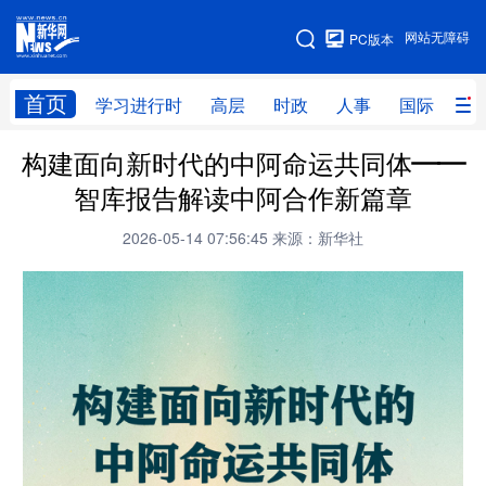
手机版
网站无障碍
PC版本
网站地图
首页
学习进行时
高层
时政
人事
国际
财
构建面向新时代的中阿命运共同体——
学习进行时
高层
时政
人事
智库报告解读中阿合作新篇章
国际
财经
网评
港澳
2026-05-14 07:56:45
来源：新华社
台湾
思客智库
全球连线
教育
科技
科创
量子
体育
文化
书画
健康
军事
访谈
视频
图片
政务
法律
中央文件
金融
汽车
食品
人居
信息化
数字经济