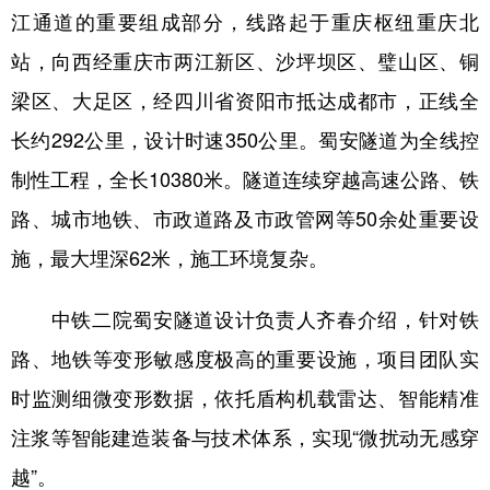
江通道的重要组成部分，线路起于重庆枢纽重庆北
学术中国
乡村振兴
银龄
溯源中国
站，向西经重庆市两江新区、沙坪坝区、璧山区、铜
城市
旅游
能源
会展
梁区、大足区，经四川省资阳市抵达成都市，正线全
彩票
娱乐
时尚
悦读
长约292公里，设计时速350公里。蜀安隧道为全线控
制性工程，全长10380米。隧道连续穿越高速公路、铁
公益
一带一路
亚太网
上市公司
路、城市地铁、市政道路及市政管网等50余处重要设
文化产业
施，最大埋深62米，施工环境复杂。
地方频道
中铁二院蜀安隧道设计负责人齐春介绍，针对铁
路、地铁等变形敏感度极高的重要设施，项目团队实
北京
天津
河北
山西
时监测细微变形数据，依托盾构机载雷达、智能精准
辽宁
吉林
上海
江苏
注浆等智能建造装备与技术体系，实现“微扰动无感穿
浙江
安徽
福建
江西
越”。