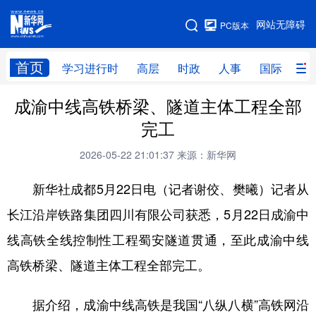
手机版
网站无障碍
PC版本
网站地图
首页
学习进行时
高层
时政
人事
国际
财
成渝中线高铁桥梁、隧道主体工程全部
学习进行时
高层
时政
人事
完工
国际
财经
网评
港澳
2026-05-22 21:01:37
来源：新华网
台湾
思客智库
全球连线
教育
新华社成都5月22日电（记者谢佼、樊曦）记者从
科技
科创
量子
体育
长江沿岸铁路集团四川有限公司获悉，5月22日成渝中
文化
书画
健康
军事
线高铁全线控制性工程蜀安隧道贯通，至此成渝中线
访谈
视频
图片
政务
高铁桥梁、隧道主体工程全部完工。
法律
中央文件
金融
汽车
据介绍，成渝中线高铁是我国“八纵八横”高铁网沿
食品
人居
信息化
数字经济