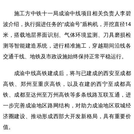
山东
河南
湖北
湖南
施工方中铁十一局成渝中线项目相关负责人李碧
广东
广西
海南
重庆
波介绍，执行掘进任务的“成渝号”盾构机，开挖直径14
四川
贵州
云南
西藏
米，搭载地层界面识别、气体环境监测、刀具磨损检
陕西
甘肃
青海
宁夏
测等智能建造系统，进行精准施工，穿越期间沿线各
新疆
内蒙古
黑龙江
交通干线、地铁及市政设施始终保持正常平稳运行。
成渝中线高铁建成后，将与已建成的西安至成都
多语种频道
高铁、郑州至重庆高铁，以及在建的西宁至成都高
English
Español
Français
عربى
铁、成都至达州至万州高铁等多条线路互联互通，进
Русский язык
日本語
한국어
一步完善成渝地区路网结构，对助力成渝地区双城经
Deutsch
Português
济圈建设、推动形成西部大开发新格局，具有重要价
值。