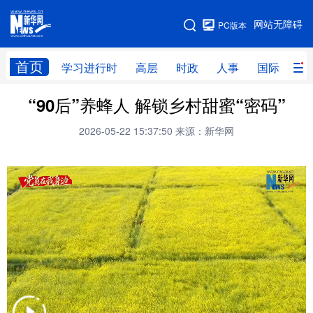
手机版
网站无障碍
PC版本
网站地图
首页
学习进行时
高层
时政
人事
国际
财
“90后”养蜂人 解锁乡村甜蜜“密码”
学习进行时
高层
时政
人事
2026-05-22 15:37:50
来源：新华网
国际
财经
网评
港澳
台湾
思客智库
全球连线
教育
科技
科创
量子
体育
文化
书画
健康
军事
访谈
视频
图片
政务
法律
中央文件
金融
汽车
食品
人居
信息化
数字经济