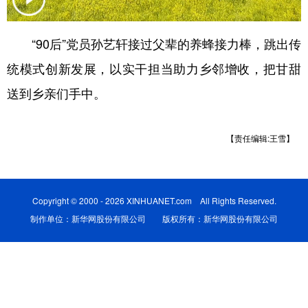
学术中国
乡村振兴
银龄
溯源中国
“90后”党员孙艺轩接过父辈的养蜂接力棒，跳出传
城市
旅游
能源
会展
统模式创新发展，以实干担当助力乡邻增收，把甘甜
彩票
娱乐
时尚
悦读
送到乡亲们手中。
公益
一带一路
亚太网
上市公司
【责任编辑:王雪】
文化产业
地方频道
Copyright © 2000 - 2026 XINHUANET.com All Rights Reserved.
制作单位：新华网股份有限公司 版权所有：新华网股份有限公司
北京
天津
河北
山西
辽宁
吉林
上海
江苏
浙江
安徽
福建
江西