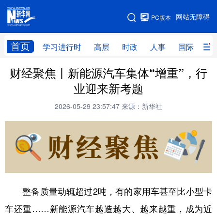
手机版
网站无障碍
PC版本
网站地图
首页
学习进行时
高层
时政
人事
国际
财
财经聚焦丨新能源汽车集体“增重”，行
学习进行时
高层
时政
人事
业迎来新考题
国际
财经
网评
港澳
2026-05-29 23:57:47
来源：新华社
台湾
思客智库
全球连线
教育
科技
科创
量子
体育
文化
书画
健康
军事
访谈
视频
图片
政务
整备质量动辄超过2吨，有的家用车甚至比小型卡
法律
中央文件
金融
汽车
车还重……新能源汽车越造越大、越来越重，成为近
食品
人居
信息化
数字经济