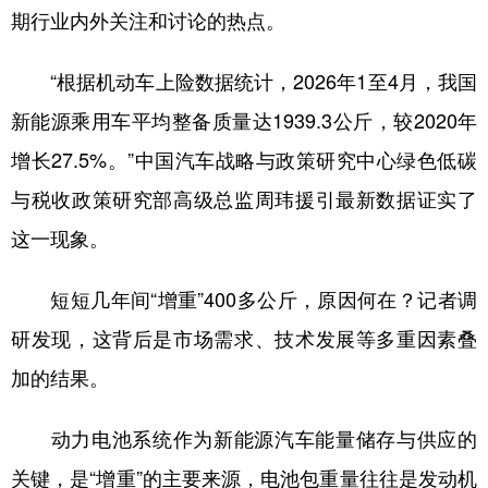
期行业内外关注和讨论的热点。
学术中国
乡村振兴
银龄
溯源中国
“根据机动车上险数据统计，2026年1至4月，我国
城市
旅游
能源
会展
新能源乘用车平均整备质量达1939.3公斤，较2020年
彩票
娱乐
时尚
悦读
增长27.5%。”中国汽车战略与政策研究中心绿色低碳
公益
一带一路
亚太网
上市公司
与税收政策研究部高级总监周玮援引最新数据证实了
文化产业
这一现象。
短短几年间“增重”400多公斤，原因何在？记者调
地方频道
研发现，这背后是市场需求、技术发展等多重因素叠
北京
天津
河北
山西
加的结果。
辽宁
吉林
上海
江苏
动力电池系统作为新能源汽车能量储存与供应的
浙江
安徽
福建
江西
关键，是“增重”的主要来源，电池包重量往往是发动机