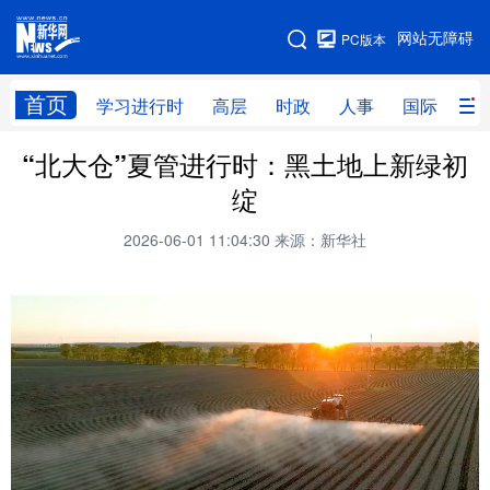
手机版
网站无障碍
PC版本
网站地图
首页
学习进行时
高层
时政
人事
国际
财
“北大仓”夏管进行时：黑土地上新绿初
学习进行时
高层
时政
人事
绽
国际
财经
网评
港澳
2026-06-01 11:04:30
来源：新华社
台湾
思客智库
全球连线
教育
科技
科创
量子
体育
文化
书画
健康
军事
访谈
视频
图片
政务
法律
中央文件
金融
汽车
食品
人居
信息化
数字经济