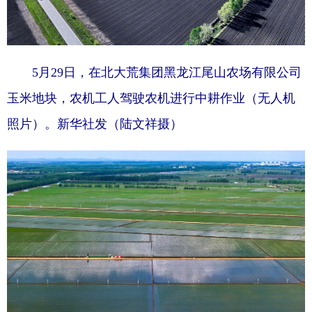
山东
河南
湖北
湖南
广东
广西
海南
重庆
四川
贵州
云南
西藏
5月29日，在北大荒集团黑龙江尾山农场有限公司
陕西
甘肃
青海
宁夏
玉米地块，农机工人驾驶农机进行中耕作业（无人机
新疆
内蒙古
黑龙江
照片）。新华社发（陆文祥摄）
多语种频道
English
Español
Français
عربى
Русский язык
日本語
한국어
Deutsch
Português