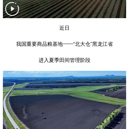
学术中国
乡村振兴
银龄
溯源中国
城市
旅游
能源
会展
近日
彩票
娱乐
时尚
悦读
我国重要商品粮基地——“北大仓”黑龙江省
公益
一带一路
亚太网
上市公司
进入夏季田间管理阶段
文化产业
地方频道
北京
天津
河北
山西
辽宁
吉林
上海
江苏
浙江
安徽
福建
江西