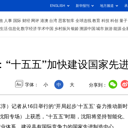
ENGLISH
新华报刊
地方频道
承
政
人事
国际
财经
网评
港澳
台湾
思客智库
全球连线
教育
科技
科创
量子
生活
信息化
数字经济
学术中国
乡村振兴
银龄
溯源中国
城市
旅游
能源
会
：“十五五”加快建设国家先
字体：
小
中
大
分享到：
）记者从16日举行的“开局起步‘十五五’ 奋力推动新
沈阳专场）上获悉，“十五五”时期，沈阳将坚持智能化
产业体系，建设具有国际竞争力的国家先进制造中心。