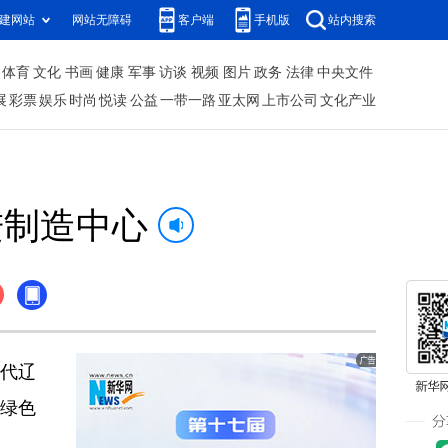
建网站
网站无障碍
客户端
手机版
站内搜索
体育
文化
书画
健康
军事
访谈
视频
图片
政务
法律
中央文件
展
彩票
娱乐
时尚
悦读
公益
一带一路
亚太网
上市公司
文化产业
进制造中心
时代辽
、绿色