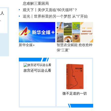
息难解三重困局
观天下丨美伊又面临“60天循环”？
追光丨
世界杯里的另一个梦想 从“1”开始
人
智慧农业赋能 抢收抢种
新华全媒+
保“三夏”
故宫还可以这么看
微不足道的一切