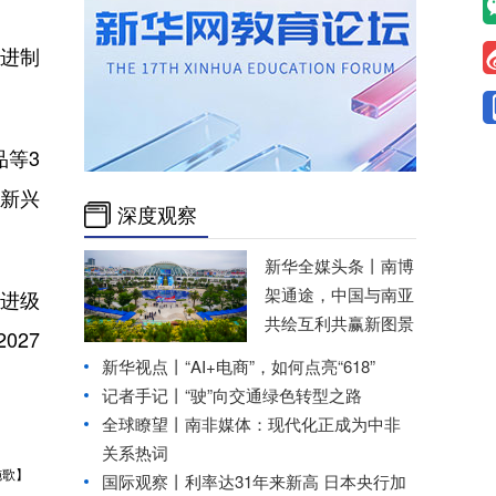
进制
品等3
性新兴
深度观察
新华全媒头条丨
南博
架通途，中国与南亚
先进级
共绘互利共赢新图景
027
新华视点丨
“AI+电商”，如何点亮“618”
记者手记丨“驶”向交通绿色转型之路
全球瞭望丨南非媒体：现代化正成为中非
关系热词
施歌】
国际观察丨
利率达31年来新高 日本央行加