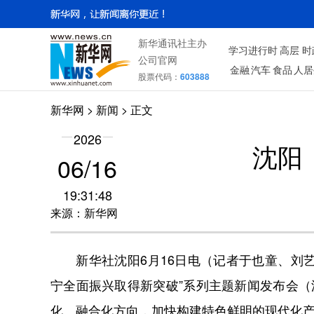
新华通讯社主办
学习进行时
高层
时
公司官网
金融
汽车
食品
人居
股票代码：
603888
新华网
>
新闻
> 正文
2026
沈阳
06/16
19:31:48
来源：新华网
新华社沈阳6月16日电（记者于也童、刘艺淳
宁全面振兴取得新突破”系列主题新闻发布会（
化、融合化方向，加快构建特色鲜明的现代化