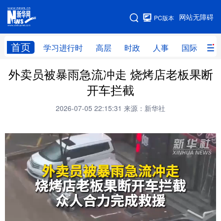
手机版
网站无障碍
PC版本
网站地图
首页
学习进行时
高层
时政
人事
国际
财
外卖员被暴雨急流冲走 烧烤店老板果断
学习进行时
高层
时政
人事
开车拦截
国际
财经
网评
港澳
2026-07-05 22:15:31
来源：新华社
台湾
思客智库
全球连线
教育
科技
科创
量子
体育
文化
书画
健康
军事
访谈
视频
图片
政务
法律
中央文件
金融
汽车
食品
人居
信息化
数字经济