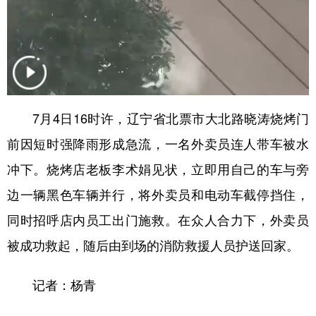
山东
河南
湖北
湖南
广东
广西
海南
重庆
四川
贵州
云南
西藏
陕西
甘肃
青海
宁夏
7月4日16时许，辽宁省北票市大北路晓涛烧烤门
新疆
内蒙古
黑龙江
前因短时强降雨形成急流，一名外卖员连人带车被水
冲下。烧烤店老板李术娟见状，立即用自己的车与旁
多语种频道
边一辆黑色车辆并行，将外卖员和电动车截停挡住，
English
Español
Français
عربى
同时招呼店内员工出门施救。在众人合力下，外卖员
Русский язык
日本語
한국어
被成功救起，随后由到场的消防救援人员护送回家。
Deutsch
Português
记者：杨青