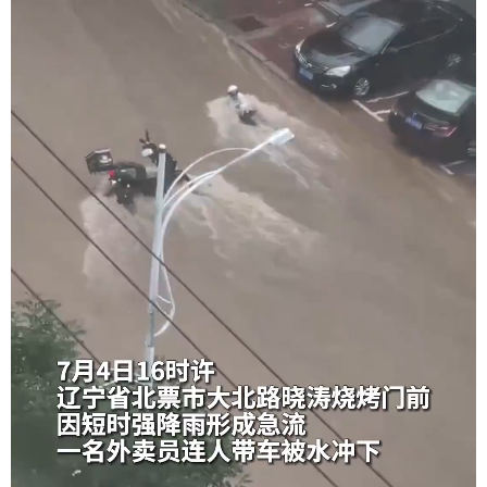
学术中国
乡村振兴
银龄
溯源中国
城市
旅游
能源
会展
彩票
娱乐
时尚
悦读
公益
一带一路
亚太网
上市公司
文化产业
地方频道
北京
天津
河北
山西
辽宁
吉林
上海
江苏
浙江
安徽
福建
江西