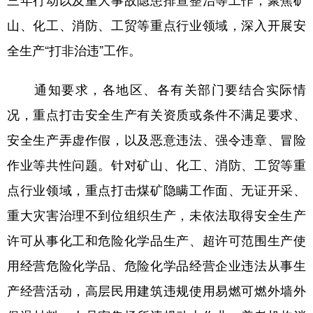
三年行动以及重大事故隐患排查整治等工作，聚焦矿
山、化工、消防、工贸等重点行业领域，深入开展安
学术中国
乡村振兴
银龄
溯源中国
全生产“打非治违”工作。
城市
旅游
能源
会展
彩票
娱乐
时尚
悦读
通知要求，各地区、各有关部门要结合实际情
况，重点打击安全生产有关资质或条件不满足要求、
公益
一带一路
亚太网
上市公司
安全生产弄虚作假，以及恶意违法、强令违章、冒险
文化产业
作业等共性问题。针对矿山、化工、消防、工贸等重
点行业领域，重点打击煤矿隐瞒工作面、无证开采、
地方频道
重大灾害治理不到位组织生产，未依法取得安全生产
北京
天津
河北
山西
许可从事化工和危险化学品生产、超许可范围生产使
辽宁
吉林
上海
江苏
用经营危险化学品、危险化学品经营企业违法从事生
浙江
安徽
福建
江西
产经营活动，高层民用建筑违规使用易燃可燃外墙外