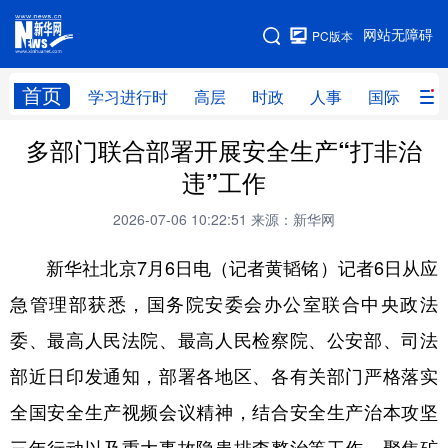
手机版
网站无障碍
PC版本
网站地图
首页
学习进行时
高层
时政
人事
国际
财
多部门联合部署开展安全生产“打非治
学习进行时
高层
时政
人事
违”工作
国际
财经
网评
港澳
2026-07-06 10:22:51
来源：新华网
台湾
思客智库
全球连线
教育
新华社北京7月6日电（记者黄韬铭）记者6日从应
科技
科创
量子
体育
急管理部获悉，国务院安委会办公室联合中央政法
文化
书画
健康
军事
委、最高人民法院、最高人民检察院、公安部、司法
访谈
视频
图片
政务
部近日印发通知，部署各地区、各有关部门严格落实
法律
中央文件
金融
汽车
全国安全生产视频会议精神，结合安全生产治本攻坚
食品
人居
信息化
数字经济