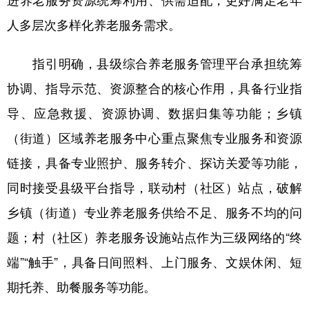
进养老服务资源统筹利用、供需适配，更好满足老年
人多层次多样化养老服务需求。
学术中国
乡村振兴
银龄
溯源中国
城市
旅游
能源
会展
指引明确，县级综合养老服务管理平台承担统筹
彩票
娱乐
时尚
悦读
协调、指导示范、资源整合的核心作用，具备行业指
导、应急救援、资源协调、数据归集等功能；乡镇
公益
一带一路
亚太网
上市公司
（街道）区域养老服务中心重点聚焦专业服务和资源
文化产业
链接，具备专业照护、服务转介、探访关爱等功能，
同时接受县级平台指导，联动村（社区）站点，破解
地方频道
乡镇（街道）专业养老服务供给不足、服务不均的问
北京
天津
河北
山西
题；村（社区）养老服务设施站点作为三级网络的“终
辽宁
吉林
上海
江苏
端”“触手”，具备日间照料、上门服务、文娱休闲、短
浙江
安徽
福建
江西
期托养、助餐服务等功能。