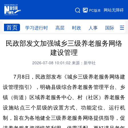
手机版
网站无障碍
PC版本
网站地图
首页
学习进行时
高层
时政
人事
国际
财
民政部发文加强城乡三级养老服务网络
学习进行时
高层
时政
人事
建设管理
国际
财经
网评
港澳
2026-07-08 10:01:02
来源：新华社
台湾
思客智库
全球连线
教育
7月8日，民政部发布《城乡三级养老服务网络建
科技
科创
量子
体育
设管理指引》，明确县级综合养老服务管理平台、乡
文化
书画
健康
军事
镇（街道）区域养老服务中心、村（社区）养老服务
访谈
视频
图片
政务
设施站点三个层级的设置方式、功能定位、运行机
法律
中央文件
金融
汽车
制，旨在为各地健全三级养老服务网络提供指导，促
食品
人居
信息化
数字经济