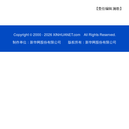
【责任编辑:施歌】
学术中国
乡村振兴
银龄
溯源中国
城市
旅游
能源
会展
Copyright © 2000 - 2026 XINHUANET.com All Rights Reserved.
彩票
娱乐
时尚
悦读
制作单位：新华网股份有限公司 版权所有：新华网股份有限公司
公益
一带一路
亚太网
上市公司
文化产业
地方频道
北京
天津
河北
山西
辽宁
吉林
上海
江苏
浙江
安徽
福建
江西