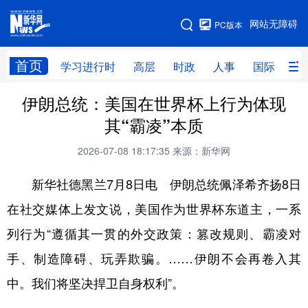
手机版
网站无障碍
PC版本
网站地图
首页
学习进行时
高层
时政
人事
国际
财
伊朗总统：美国在世界杯上行为体现
学习进行时
高层
时政
人事
其“霸凌”本质
国际
财经
网评
港澳
2026-07-08 18:17:35
来源：新华网
台湾
思客智库
全球连线
教育
新华社德黑兰7月8日电 伊朗总统佩泽希齐扬8日
科技
科创
量子
体育
在社交媒体上发文说，美国作为世界杯东道主，一系
文化
书画
健康
军事
列行为“遵循其一贯的外交政策：篡改规则、霸凌对
访谈
视频
图片
政务
手、制造障碍、玩弄欺骗。……伊朗不会再卷入其
法律
中央文件
金融
汽车
中。我们将坚决捍卫自身权利”。
食品
人居
信息化
数字经济