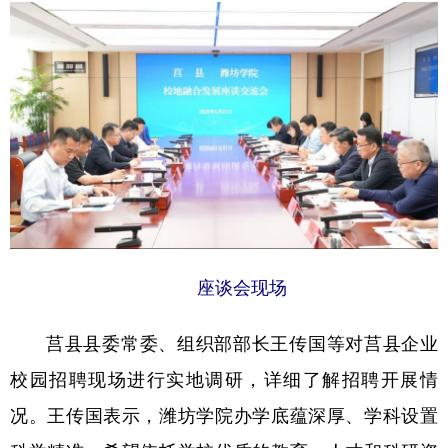
学术中国
乡村振兴
银龄
溯源中国
城市
旅游
能源
会展
彩票
娱乐
时尚
悦读
公益
一带一路
亚太网
上市公司
文化产业
地方频道
座谈会现场
北京
天津
河北
山西
莒县县委常委、组织部部长王传国等对莒县企业
辽宁
吉林
上海
江苏
校园招聘现场进行实地调研，详细了解招聘开展情
浙江
安徽
福建
江西
况。王传国表示，潍坊学院办学底蕴深厚、学科设置