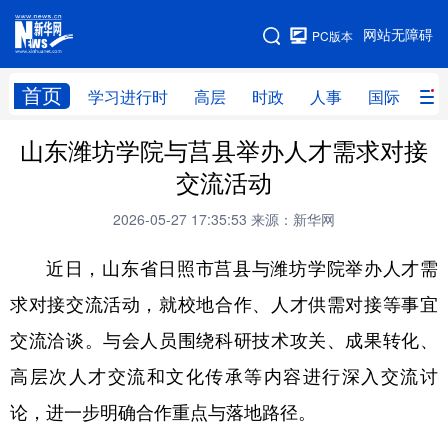
手机版
网站无障碍
PC版本
网站地图
首页
学习进行时
高层
时政
人事
国际
财
山东潍坊学院与莒县举办人才需求对接
学习进行时
高层
时政
人事
交流活动
国际
财经
网评
港澳
2026-05-27 17:35:53
来源：新华网
台湾
思客智库
全球连线
教育
近日，山东省日照市莒县与潍坊学院举办人才需
科技
科创
量子
体育
求对接交流活动，就校地合作、人才供需对接等事宜
文化
书画
健康
军事
交流洽谈。与会人员围绕科研技术攻关、成果转化、
访谈
视频
图片
政务
高层次人才交流和文化传承等内容进行深入交流讨
法律
中央文件
金融
汽车
论，进一步明确合作重点与落地路径。
食品
人居
信息化
数字经济