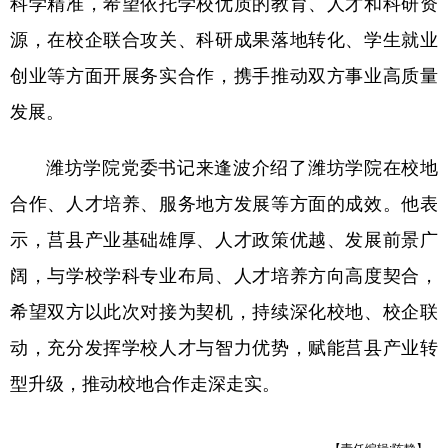
科学精准，希望依托学校优质的教育、人才和科研资
山东
河南
湖北
湖南
源，在校企联合攻关、科研成果落地转化、学生就业
广东
广西
海南
重庆
创业等方面开展务实合作，携手推动双方事业高质量
四川
贵州
云南
西藏
发展。
陕西
甘肃
青海
宁夏
潍坊学院党委书记来逢波介绍了潍坊学院在校地
新疆
内蒙古
黑龙江
合作、人才培养、服务地方发展等方面的成效。他表
示，莒县产业基础雄厚、人才政策优越、发展前景广
多语种频道
阔，与学校学科专业布局、人才培养方向高度契合，
English
Español
Français
عربى
希望双方以此次对接为契机，持续深化校地、校企联
Русский язык
日本語
한국어
动，充分发挥学校人才与智力优势，赋能莒县产业转
Deutsch
Português
型升级，推动校地合作走深走实。